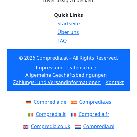
zuverlässig zu decken.
Quick Links
Startseite
Über uns
FAQ
© 2026 Compredia.at – All Rights Reserved.
Impressum
Datenschutz
Allgemeine Geschäftsbedingungen
Zahlungs- und Versandinformationen
Kontakt
Compredia.de
Compredia.es
Compredia.it
Compredia.fr
Compredia.co.uk
Compredia.nl