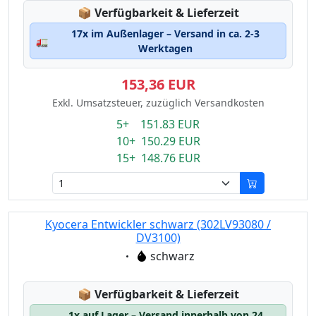
Lagerstatus:
📦
Verfügbarkeit & Lieferzeit
17x im Außenlager – Versand in ca. 2-3
🚛
Werktagen
153,36 EUR
Exkl. Umsatzsteuer, zuzüglich Versandkosten
5+ 151.83 EUR
10+ 150.29 EUR
15+ 148.76 EUR
Kyocera Entwickler schwarz (302LV93080 /
DV3100)
Eigenschaft:
schwarz
Lagerstatus:
📦
Verfügbarkeit & Lieferzeit
1x auf Lager – Versand innerhalb von 24