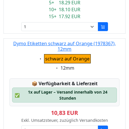
5+ 18.29 EUR
10+ 18.10 EUR
15+ 17.92 EUR
Dymo Etiketten schwarz auf Orange (1978367),
12mm
Eigenschaft:
schwarz auf Orange
Eigenschaft:
12mm
Lagerstatus:
📦
Verfügbarkeit & Lieferzeit
1x auf Lager – Versand innerhalb von 24
✅
Stunden
10,83 EUR
Exkl. Umsatzsteuer, zuzüglich Versandkosten