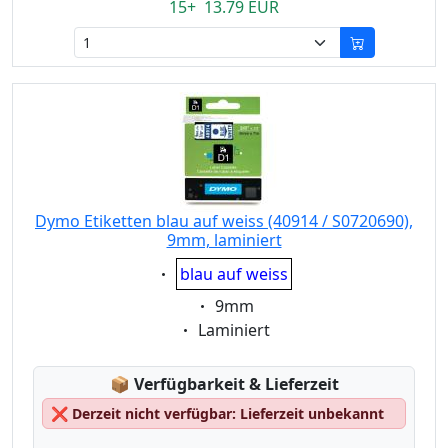
15+ 13.79 EUR
Dymo Etiketten blau auf weiss (40914 / S0720690),
9mm, laminiert
Eigenschaft:
blau auf weiss
Eigenschaft:
9mm
Eigenschaft:
Laminiert
Lagerstatus:
📦
Verfügbarkeit & Lieferzeit
❌
Derzeit nicht verfügbar: Lieferzeit unbekannt