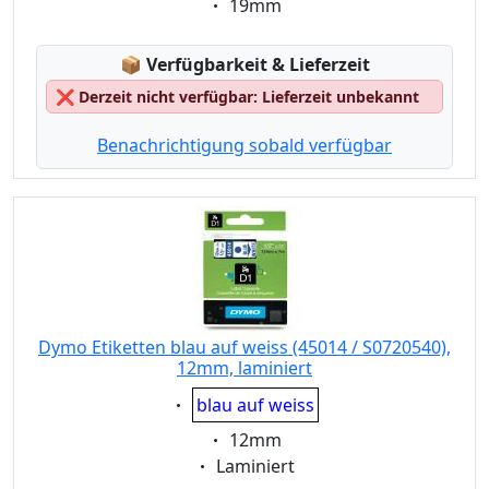
Eigenschaft:
19mm
Lagerstatus:
📦
Verfügbarkeit & Lieferzeit
❌
Derzeit nicht verfügbar: Lieferzeit unbekannt
Benachrichtigung sobald verfügbar
Dymo Etiketten blau auf weiss (45014 / S0720540),
12mm, laminiert
Eigenschaft:
blau auf weiss
Eigenschaft:
12mm
Eigenschaft:
Laminiert