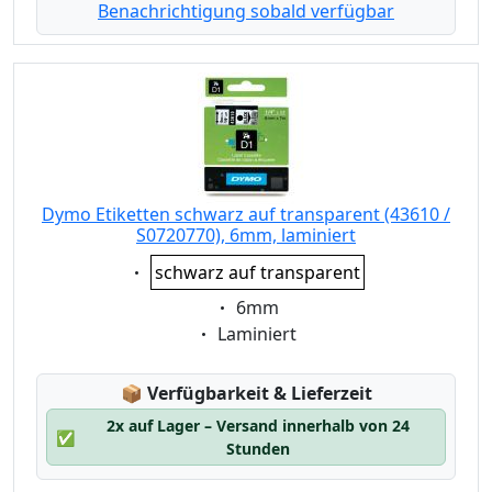
Benachrichtigung sobald verfügbar
Dymo Etiketten schwarz auf transparent (43610 /
S0720770), 6mm, laminiert
Eigenschaft:
schwarz auf transparent
Eigenschaft:
6mm
Eigenschaft:
Laminiert
Lagerstatus:
📦
Verfügbarkeit & Lieferzeit
2x auf Lager – Versand innerhalb von 24
✅
Stunden