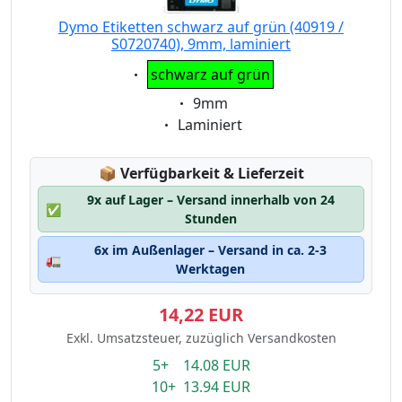
Dymo Etiketten schwarz auf grün (40919 /
S0720740), 9mm, laminiert
Eigenschaft:
schwarz auf grün
Eigenschaft:
9mm
Eigenschaft:
Laminiert
Lagerstatus:
📦
Verfügbarkeit & Lieferzeit
9x auf Lager – Versand innerhalb von 24
✅
Stunden
6x im Außenlager – Versand in ca. 2-3
🚛
Werktagen
14,22 EUR
Exkl. Umsatzsteuer, zuzüglich Versandkosten
5+ 14.08 EUR
10+ 13.94 EUR