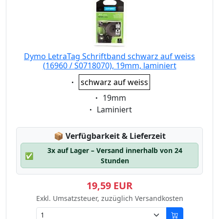
Dymo LetraTag Schriftband schwarz auf weiss
(16960 / S0718070), 19mm, laminiert
Eigenschaft:
schwarz auf weiss
Eigenschaft:
19mm
Eigenschaft:
Laminiert
Lagerstatus:
📦
Verfügbarkeit & Lieferzeit
3x auf Lager – Versand innerhalb von 24
✅
Stunden
19,59 EUR
Exkl. Umsatzsteuer, zuzüglich Versandkosten