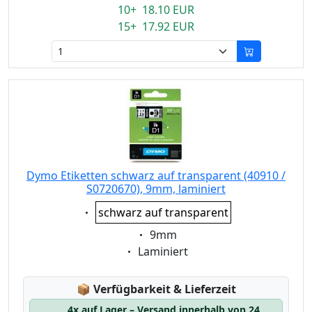
10+ 18.10 EUR
15+ 17.92 EUR
Dymo Etiketten schwarz auf transparent (40910 /
S0720670), 9mm, laminiert
Eigenschaft:
schwarz auf transparent
Eigenschaft:
9mm
Eigenschaft:
Laminiert
Lagerstatus:
📦
Verfügbarkeit & Lieferzeit
4x auf Lager – Versand innerhalb von 24