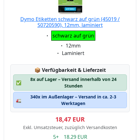
Dymo Etiketten schwarz auf grün (45019 /
S0720590), 12mm, laminiert
Eigenschaft:
schwarz auf grün
Eigenschaft:
12mm
Eigenschaft:
Laminiert
Lagerstatus:
📦
Verfügbarkeit & Lieferzeit
8x auf Lager – Versand innerhalb von 24
✅
Stunden
340x im Außenlager – Versand in ca. 2-3
🚛
Werktagen
18,47 EUR
Exkl. Umsatzsteuer, zuzüglich Versandkosten
5+ 18.29 EUR