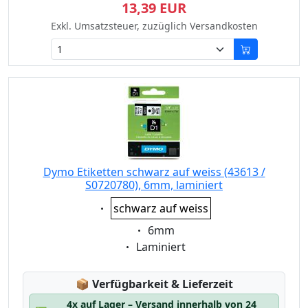
13,39 EUR
Exkl. Umsatzsteuer, zuzüglich Versandkosten
Dymo Etiketten schwarz auf weiss (43613 /
S0720780), 6mm, laminiert
Eigenschaft:
schwarz auf weiss
Eigenschaft:
6mm
Eigenschaft:
Laminiert
Lagerstatus:
📦
Verfügbarkeit & Lieferzeit
4x auf Lager – Versand innerhalb von 24