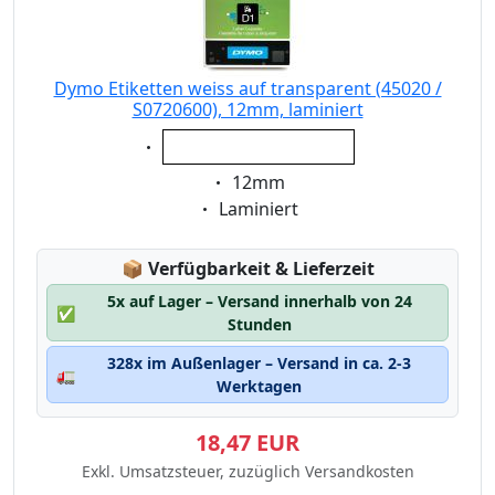
Dymo Etiketten weiss auf transparent (45020 /
S0720600), 12mm, laminiert
Eigenschaft:
weiss auf transparent
Eigenschaft:
12mm
Eigenschaft:
Laminiert
Lagerstatus:
📦
Verfügbarkeit & Lieferzeit
5x auf Lager – Versand innerhalb von 24
✅
Stunden
328x im Außenlager – Versand in ca. 2-3
🚛
Werktagen
18,47 EUR
Exkl. Umsatzsteuer, zuzüglich Versandkosten