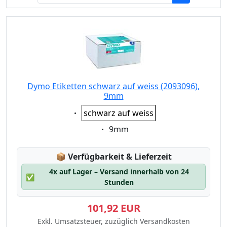
Dymo Etiketten schwarz auf weiss (2093096),
9mm
Eigenschaft:
schwarz auf weiss
Eigenschaft:
9mm
Lagerstatus:
📦
Verfügbarkeit & Lieferzeit
4x auf Lager – Versand innerhalb von 24
✅
Stunden
101,92 EUR
Exkl. Umsatzsteuer, zuzüglich Versandkosten