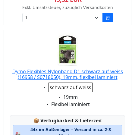
Exkl. Umsatzsteuer, zuzüglich Versandkosten
Dymo Flexibles Nylonband D1 schwarz auf weiss
(16958 / S0718050), 19mm, flexibel laminiert
Eigenschaft:
schwarz auf weiss
Eigenschaft:
19mm
Eigenschaft:
Flexibel laminiert
Lagerstatus:
📦
Verfügbarkeit & Lieferzeit
44x im Außenlager – Versand in ca. 2-3
🚛