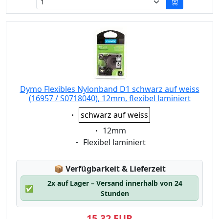
Dymo Flexibles Nylonband D1 schwarz auf weiss
(16957 / S0718040), 12mm, flexibel laminiert
Eigenschaft:
schwarz auf weiss
Eigenschaft:
12mm
Eigenschaft:
Flexibel laminiert
Lagerstatus:
📦
Verfügbarkeit & Lieferzeit
2x auf Lager – Versand innerhalb von 24
✅
Stunden
15,32 EUR