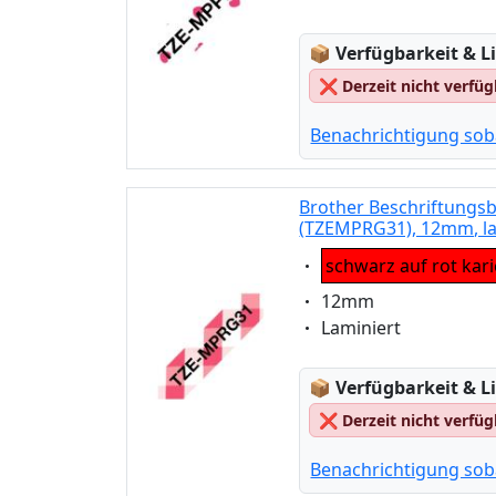
Lagerstatus:
📦
Verfügbarkeit & Li
❌
Derzeit nicht verfü
Benachrichtigung sob
Brother Beschriftungsb
(TZEMPRG31), 12mm, la
Eigenschaft:
schwarz auf rot kari
Eigenschaft:
12mm
Eigenschaft:
Laminiert
Lagerstatus:
📦
Verfügbarkeit & Li
❌
Derzeit nicht verfü
Benachrichtigung sob