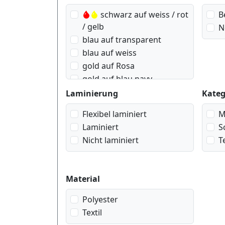
schwarz auf weiss / rot
B
/ gelb
N
blau auf transparent
blau auf weiss
gold auf Rosa
gold auf blau navy
gold auf rot wein
Laminierung
Kateg
gold auf schwarz
Flexibel laminiert
M
gold auf weiss
Laminiert
S
rot auf transparent
Nicht laminiert
T
rot auf weiss
schwarz auf blau
schwarz auf gelb
Material
schwarz auf gold
geometrisch
Polyester
schwarz auf grün
Textil
schwarz auf rosa Herzen