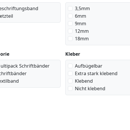
eschriftungsband
3,5mm
etzteil
6mm
9mm
12mm
18mm
orie
Kleber
ultipack Schriftbänder
Aufbügelbar
chriftbänder
Extra stark klebend
extilband
Klebend
Nicht klebend