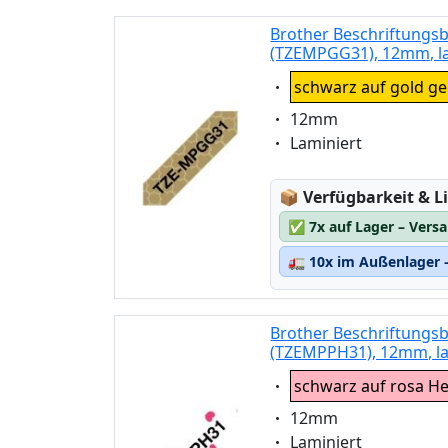
Brother Beschriftungs
(TZEMPGG31), 12mm, la
Eigenschaft:
schwarz auf gold g
Eigenschaft:
12mm
Eigenschaft:
Laminiert
Lagerstatus:
📦
Verfügbarkeit & Li
✅
7x auf Lager – Vers
🚛
10x im Außenlager –
Brother Beschriftungs
(TZEMPPH31), 12mm, la
Eigenschaft:
schwarz auf rosa H
Eigenschaft:
12mm
Eigenschaft:
Laminiert