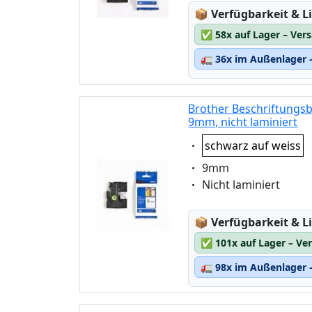
Lagerstatus:
📦
Verfügbarkeit & Li
✅
58x auf Lager – Ver
🚛
36x im Außenlager –
Brother Beschriftungsb
9mm, nicht laminiert
Eigenschaft:
schwarz auf weiss
Eigenschaft:
9mm
Eigenschaft:
Nicht laminiert
Lagerstatus:
📦
Verfügbarkeit & Li
✅
101x auf Lager – Ve
🚛
98x im Außenlager –