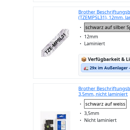
Brother Beschriftungsb
(TZEMPSL31), 12mm, la
Eigenschaft:
schwarz auf silber S
Eigenschaft:
12mm
Eigenschaft:
Laminiert
Lagerstatus:
📦
Verfügbarkeit & Li
🚛
29x im Außenlager –
Brother Beschriftungsb
3,5mm, nicht laminiert
Eigenschaft:
schwarz auf weiss
Eigenschaft:
3,5mm
Eigenschaft:
Nicht laminiert