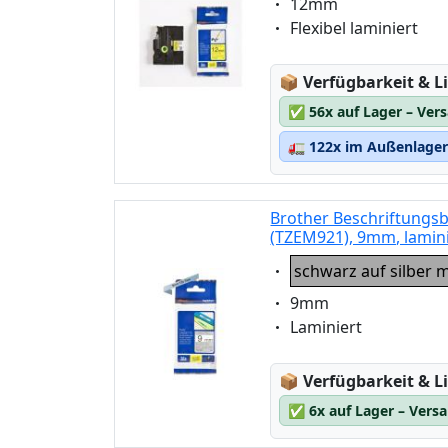
Eigenschaft:
12mm
Eigenschaft:
Flexibel laminiert
Lagerstatus:
📦
Verfügbarkeit & Li
✅
56x auf Lager – Ver
🚛
122x im Außenlager 
Brother Beschriftungsb
(TZEM921), 9mm, lamin
Eigenschaft:
schwarz auf silber 
Eigenschaft:
9mm
Eigenschaft:
Laminiert
Lagerstatus:
📦
Verfügbarkeit & Li
✅
6x auf Lager – Vers