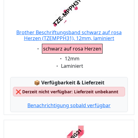
Brother Beschriftungsband schwarz auf rosa
Herzen (TZEMPPH31), 12mm, laminiert
Eigenschaft:
schwarz auf rosa Herzen
Eigenschaft:
12mm
Eigenschaft:
Laminiert
Lagerstatus:
📦
Verfügbarkeit & Lieferzeit
❌
Derzeit nicht verfügbar: Lieferzeit unbekannt
Benachrichtigung sobald verfügbar