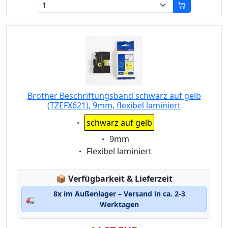
Brother Beschriftungsband schwarz auf gelb
(TZEFX621), 9mm, flexibel laminiert
Eigenschaft:
schwarz auf gelb
Eigenschaft:
9mm
Eigenschaft:
Flexibel laminiert
Lagerstatus:
📦
Verfügbarkeit & Lieferzeit
8x im Außenlager – Versand in ca. 2-3
🚛
Werktagen