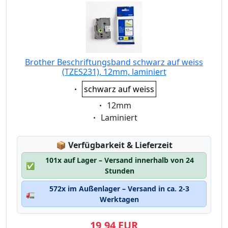
Brother Beschriftungsband schwarz auf weiss
(TZES231), 12mm, laminiert
Eigenschaft:
schwarz auf weiss
Eigenschaft:
12mm
Eigenschaft:
Laminiert
Lagerstatus:
📦
Verfügbarkeit & Lieferzeit
101x auf Lager – Versand innerhalb von 24
✅
Stunden
572x im Außenlager – Versand in ca. 2-3
🚛
Werktagen
19,94 EUR