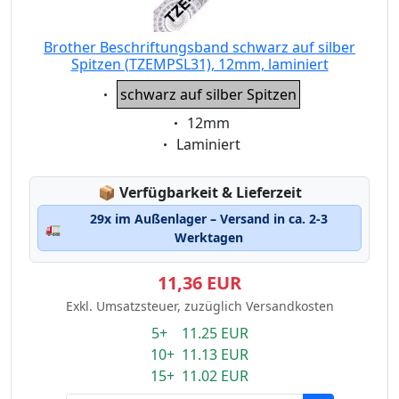
Brother Beschriftungsband schwarz auf silber
Spitzen (TZEMPSL31), 12mm, laminiert
Eigenschaft:
schwarz auf silber Spitzen
Eigenschaft:
12mm
Eigenschaft:
Laminiert
Lagerstatus:
📦
Verfügbarkeit & Lieferzeit
29x im Außenlager – Versand in ca. 2-3
🚛
Werktagen
11,36 EUR
Exkl. Umsatzsteuer, zuzüglich Versandkosten
5+ 11.25 EUR
10+ 11.13 EUR
15+ 11.02 EUR