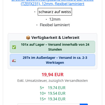
(TZEFX231), 12mm, flexibel laminiert
Eigenschaft:
schwarz auf weiss
Eigenschaft:
12mm
Eigenschaft:
Flexibel laminiert
Lagerstatus:
📦
Verfügbarkeit & Lieferzeit
101x auf Lager – Versand innerhalb von 24
✅
Stunden
297x im Außenlager – Versand in ca. 2-3
🚛
Werktagen
19,94 EUR
Exkl. Umsatzsteuer, zuzüglich Versandkosten
5+ 19.74 EUR
10+ 19.54 EUR
15+ 19.34 EUR