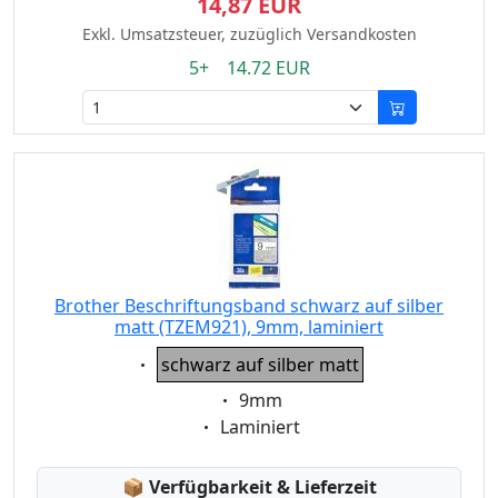
14,87 EUR
Exkl. Umsatzsteuer, zuzüglich Versandkosten
5+ 14.72 EUR
Brother Beschriftungsband schwarz auf silber
matt (TZEM921), 9mm, laminiert
Eigenschaft:
schwarz auf silber matt
Eigenschaft:
9mm
Eigenschaft:
Laminiert
Lagerstatus:
📦
Verfügbarkeit & Lieferzeit