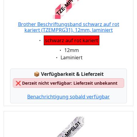
Brother Beschriftungsband schwarz auf rot
kariert (TZEMPRG31), 12mm, laminiert
Eigenschaft:
schwarz auf rot kariert
Eigenschaft:
12mm
Eigenschaft:
Laminiert
Lagerstatus:
📦
Verfügbarkeit & Lieferzeit
❌
Derzeit nicht verfügbar: Lieferzeit unbekannt
Benachrichtigung sobald verfügbar