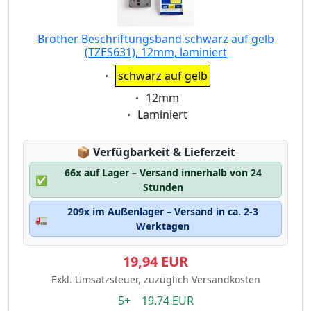
Brother Beschriftungsband schwarz auf gelb
(TZES631), 12mm, laminiert
Eigenschaft:
schwarz auf gelb
Eigenschaft:
12mm
Eigenschaft:
Laminiert
Lagerstatus:
📦
Verfügbarkeit & Lieferzeit
66x auf Lager – Versand innerhalb von 24
✅
Stunden
209x im Außenlager – Versand in ca. 2-3
🚛
Werktagen
19,94 EUR
Exkl. Umsatzsteuer, zuzüglich Versandkosten
5+ 19.74 EUR