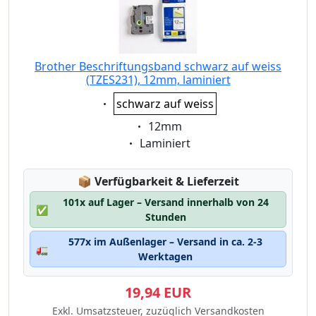
Brother Beschriftungsband schwarz auf weiss
(TZES231), 12mm, laminiert
Eigenschaft:
schwarz auf weiss
Eigenschaft:
12mm
Eigenschaft:
Laminiert
Lagerstatus:
📦
Verfügbarkeit & Lieferzeit
101x auf Lager – Versand innerhalb von 24
✅
Stunden
577x im Außenlager – Versand in ca. 2-3
🚛
Werktagen
19,94 EUR
Exkl. Umsatzsteuer, zuzüglich Versandkosten