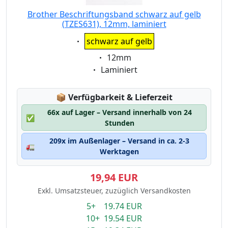
Brother Beschriftungsband schwarz auf gelb
(TZES631), 12mm, laminiert
Eigenschaft:
schwarz auf gelb
Eigenschaft:
12mm
Eigenschaft:
Laminiert
Lagerstatus:
📦
Verfügbarkeit & Lieferzeit
66x auf Lager – Versand innerhalb von 24
✅
Stunden
209x im Außenlager – Versand in ca. 2-3
🚛
Werktagen
19,94 EUR
Exkl. Umsatzsteuer, zuzüglich Versandkosten
5+ 19.74 EUR
10+ 19.54 EUR