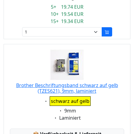
5+ 19.74 EUR
10+ 19.54 EUR
15+ 19.34 EUR
Brother Beschriftungsband schwarz auf gelb
(TZES621), 9mm, laminiert
Eigenschaft:
schwarz auf gelb
Eigenschaft:
9mm
Eigenschaft:
Laminiert
Lagerstatus: