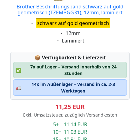
Brother Beschriftungsband schwarz auf gold
geometrisch (TZEMPGG31), 12mm, laminiert
Eigenschaft:
schwarz auf gold geometrisch
Eigenschaft:
12mm
Eigenschaft:
Laminiert
Lagerstatus:
📦
Verfügbarkeit & Lieferzeit
7x auf Lager – Versand innerhalb von 24
✅
Stunden
14x im Außenlager – Versand in ca. 2-3
🚛
Werktagen
11,25 EUR
Exkl. Umsatzsteuer, zuzüglich Versandkosten
5+ 11.14 EUR
10+ 11.03 EUR
15+ 10.91 EUR