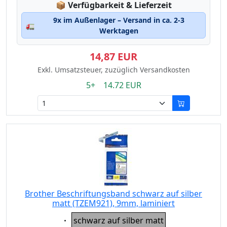
Lagerstatus:
📦
Verfügbarkeit & Lieferzeit
9x im Außenlager – Versand in ca. 2-3
🚛
Werktagen
14,87 EUR
Exkl. Umsatzsteuer, zuzüglich Versandkosten
5+ 14.72 EUR
Brother Beschriftungsband schwarz auf silber
matt (TZEM921), 9mm, laminiert
Eigenschaft:
schwarz auf silber matt