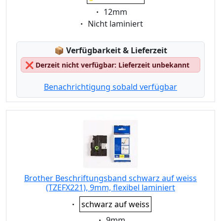
Eigenschaft:
12mm
Eigenschaft:
Nicht laminiert
Lagerstatus:
📦
Verfügbarkeit & Lieferzeit
❌
Derzeit nicht verfügbar: Lieferzeit unbekannt
Benachrichtigung sobald verfügbar
Brother Beschriftungsband schwarz auf weiss
(TZEFX221), 9mm, flexibel laminiert
Eigenschaft:
schwarz auf weiss
Eigenschaft:
9mm