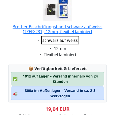
Brother Beschriftungsband schwarz auf weiss
(TZEFX231), 12mm, flexibel laminiert
Eigenschaft:
schwarz auf weiss
Eigenschaft:
12mm
Eigenschaft:
Flexibel laminiert
Lagerstatus:
📦
Verfügbarkeit & Lieferzeit
101x auf Lager – Versand innerhalb von 24
✅
Stunden
300x im Außenlager – Versand in ca. 2-3
🚛
Werktagen
19,94 EUR