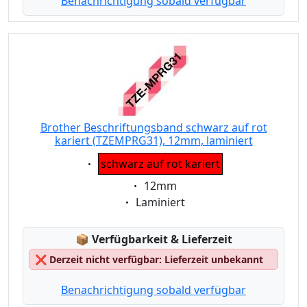
Benachrichtigung sobald verfügbar
Brother Beschriftungsband schwarz auf rot
kariert (TZEMPRG31), 12mm, laminiert
Eigenschaft:
schwarz auf rot kariert
Eigenschaft:
12mm
Eigenschaft:
Laminiert
Lagerstatus:
📦
Verfügbarkeit & Lieferzeit
❌
Derzeit nicht verfügbar: Lieferzeit unbekannt
Benachrichtigung sobald verfügbar