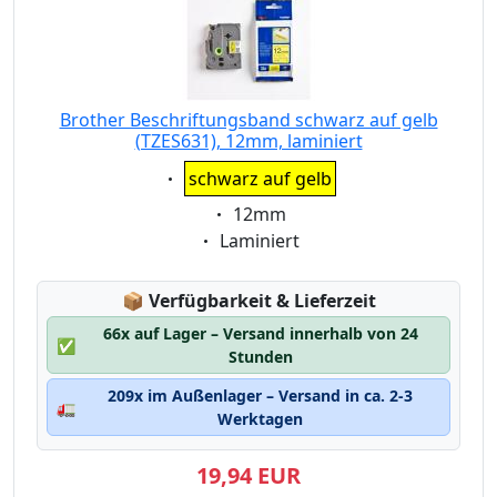
Brother Beschriftungsband schwarz auf gelb
(TZES631), 12mm, laminiert
Eigenschaft:
schwarz auf gelb
Eigenschaft:
12mm
Eigenschaft:
Laminiert
Lagerstatus:
📦
Verfügbarkeit & Lieferzeit
66x auf Lager – Versand innerhalb von 24
✅
Stunden
209x im Außenlager – Versand in ca. 2-3
🚛
Werktagen
19,94 EUR