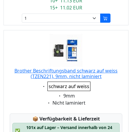
10+ 11.13 EUR
15+ 11.02 EUR
Brother Beschriftungsband schwarz auf weiss
(TZEN221), 9mm, nicht laminiert
Eigenschaft:
schwarz auf weiss
Eigenschaft:
9mm
Eigenschaft:
Nicht laminiert
Lagerstatus:
📦
Verfügbarkeit & Lieferzeit
101x auf Lager – Versand innerhalb von 24
✅