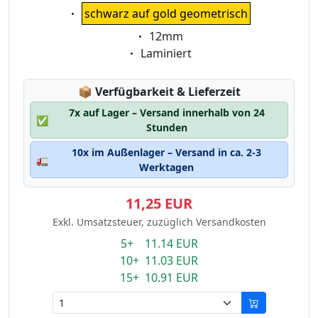
Eigenschaft:
schwarz auf gold geometrisch
Eigenschaft:
12mm
Eigenschaft:
Laminiert
Lagerstatus:
📦
Verfügbarkeit & Lieferzeit
7x auf Lager – Versand innerhalb von 24
✅
Stunden
10x im Außenlager – Versand in ca. 2-3
🚛
Werktagen
11,25 EUR
Exkl. Umsatzsteuer, zuzüglich Versandkosten
5+ 11.14 EUR
10+ 11.03 EUR
15+ 10.91 EUR