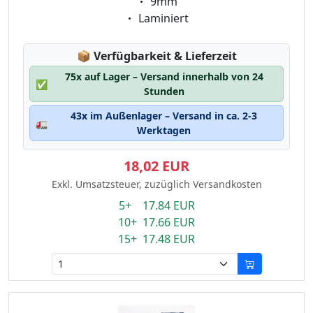
Eigenschaft:
9mm
Eigenschaft:
Laminiert
Lagerstatus:
📦
Verfügbarkeit & Lieferzeit
75x auf Lager – Versand innerhalb von 24
✅
Stunden
43x im Außenlager – Versand in ca. 2-3
🚛
Werktagen
18,02 EUR
Exkl. Umsatzsteuer, zuzüglich Versandkosten
5+ 17.84 EUR
10+ 17.66 EUR
15+ 17.48 EUR