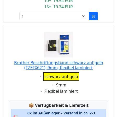
10+ 19.54 EUR
15+ 19.34 EUR
Brother Beschriftungsband schwarz auf gelb
(TZEFX621), 9mm, flexibel laminiert
Eigenschaft:
schwarz auf gelb
Eigenschaft:
9mm
Eigenschaft:
Flexibel laminiert
Lagerstatus:
📦
Verfügbarkeit & Lieferzeit
8x im Außenlager – Versand in ca. 2-3
🚛