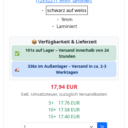
(TZES221), 9mm, laminiert
Eigenschaft:
schwarz auf weiss
Eigenschaft:
9mm
Eigenschaft:
Laminiert
Lagerstatus:
📦
Verfügbarkeit & Lieferzeit
101x auf Lager – Versand innerhalb von 24
✅
Stunden
336x im Außenlager – Versand in ca. 2-3
🚛
Werktagen
17,94 EUR
Exkl. Umsatzsteuer, zuzüglich Versandkosten
5+ 17.76 EUR
10+ 17.58 EUR
15+ 17.40 EUR