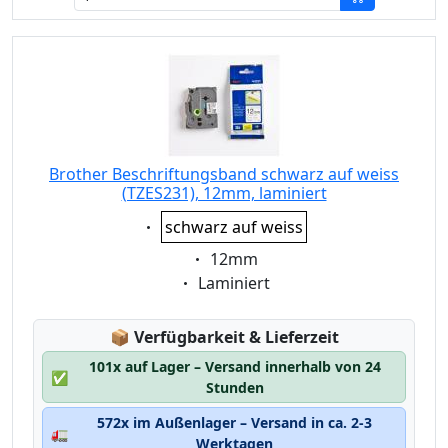
Brother Beschriftungsband schwarz auf weiss
(TZES231), 12mm, laminiert
Eigenschaft:
schwarz auf weiss
Eigenschaft:
12mm
Eigenschaft:
Laminiert
Lagerstatus:
📦
Verfügbarkeit & Lieferzeit
101x auf Lager – Versand innerhalb von 24
✅
Stunden
572x im Außenlager – Versand in ca. 2-3
🚛
Werktagen