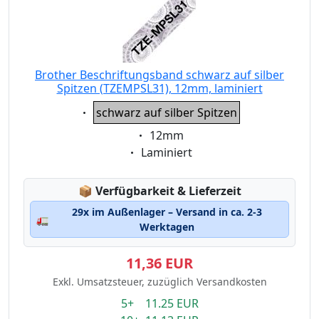
Brother Beschriftungsband schwarz auf silber
Spitzen (TZEMPSL31), 12mm, laminiert
Eigenschaft:
schwarz auf silber Spitzen
Eigenschaft:
12mm
Eigenschaft:
Laminiert
Lagerstatus:
📦
Verfügbarkeit & Lieferzeit
29x im Außenlager – Versand in ca. 2-3
🚛
Werktagen
11,36 EUR
Exkl. Umsatzsteuer, zuzüglich Versandkosten
5+ 11.25 EUR