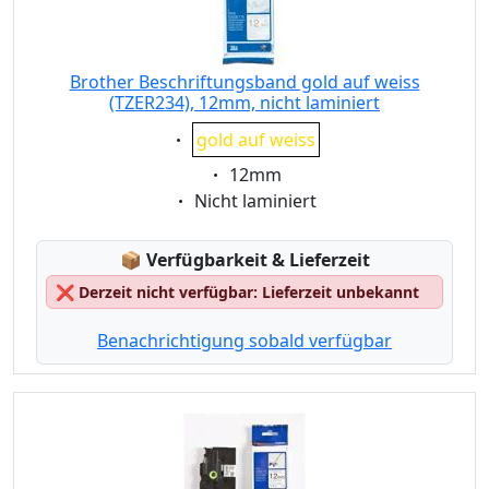
Brother Beschriftungsband gold auf weiss
(TZER234), 12mm, nicht laminiert
Eigenschaft:
gold auf weiss
Eigenschaft:
12mm
Eigenschaft:
Nicht laminiert
Lagerstatus:
📦
Verfügbarkeit & Lieferzeit
❌
Derzeit nicht verfügbar: Lieferzeit unbekannt
Benachrichtigung sobald verfügbar