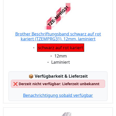
Brother Beschriftungsband schwarz auf rot
kariert (TZEMPRG31), 12mm, laminiert
Eigenschaft:
schwarz auf rot kariert
Eigenschaft:
12mm
Eigenschaft:
Laminiert
Lagerstatus:
📦
Verfügbarkeit & Lieferzeit
❌
Derzeit nicht verfügbar: Lieferzeit unbekannt
Benachrichtigung sobald verfügbar