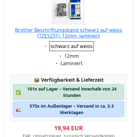
Brother Beschriftungsband schwarz auf weiss
(TZES231), 12mm, laminiert
Eigenschaft:
schwarz auf weiss
Eigenschaft:
12mm
Eigenschaft:
Laminiert
Lagerstatus:
📦
Verfügbarkeit & Lieferzeit
101x auf Lager – Versand innerhalb von 24
✅
Stunden
575x im Außenlager – Versand in ca. 2-3
🚛
Werktagen
19,94 EUR
Exkl. Umsatzsteuer, zuzüglich Versandkosten