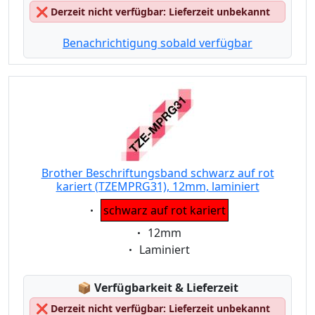
❌
Derzeit nicht verfügbar: Lieferzeit unbekannt
Benachrichtigung sobald verfügbar
Brother Beschriftungsband schwarz auf rot
kariert (TZEMPRG31), 12mm, laminiert
Eigenschaft:
schwarz auf rot kariert
Eigenschaft:
12mm
Eigenschaft:
Laminiert
Lagerstatus:
📦
Verfügbarkeit & Lieferzeit
❌
Derzeit nicht verfügbar: Lieferzeit unbekannt