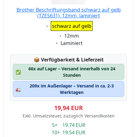
Brother Beschriftungsband schwarz auf gelb
(TZES631), 12mm, laminiert
Eigenschaft:
schwarz auf gelb
Eigenschaft:
12mm
Eigenschaft:
Laminiert
Lagerstatus:
📦
Verfügbarkeit & Lieferzeit
66x auf Lager – Versand innerhalb von 24
✅
Stunden
209x im Außenlager – Versand in ca. 2-3
🚛
Werktagen
19,94 EUR
Exkl. Umsatzsteuer, zuzüglich Versandkosten
5+ 19.74 EUR
10+ 19.54 EUR