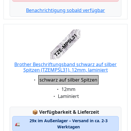
Benachrichtigung sobald verfügbar
Brother Beschriftungsband schwarz auf silber
Spitzen (TZEMPSL31), 12mm, laminiert
Eigenschaft:
schwarz auf silber Spitzen
Eigenschaft:
12mm
Eigenschaft:
Laminiert
Lagerstatus:
📦
Verfügbarkeit & Lieferzeit
29x im Außenlager – Versand in ca. 2-3
🚛
Werktagen