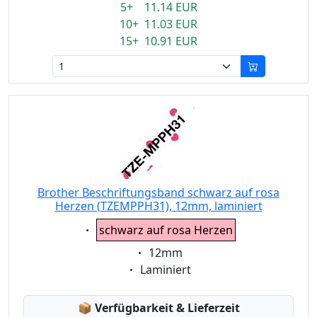
5+ 11.14 EUR
10+ 11.03 EUR
15+ 10.91 EUR
Brother Beschriftungsband schwarz auf rosa
Herzen (TZEMPPH31), 12mm, laminiert
Eigenschaft:
schwarz auf rosa Herzen
Eigenschaft:
12mm
Eigenschaft:
Laminiert
Lagerstatus:
📦
Verfügbarkeit & Lieferzeit