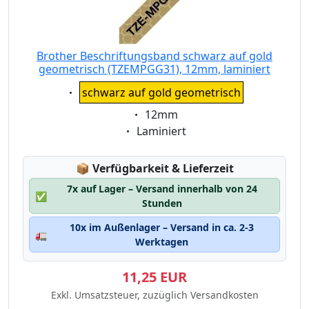
Brother Beschriftungsband schwarz auf gold
geometrisch (TZEMPGG31), 12mm, laminiert
Eigenschaft:
schwarz auf gold geometrisch
Eigenschaft:
12mm
Eigenschaft:
Laminiert
Lagerstatus:
📦
Verfügbarkeit & Lieferzeit
7x auf Lager – Versand innerhalb von 24
✅
Stunden
10x im Außenlager – Versand in ca. 2-3
🚛
Werktagen
11,25 EUR
Exkl. Umsatzsteuer, zuzüglich Versandkosten