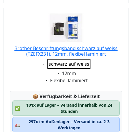
Brother Beschriftungsband schwarz auf weiss
(TZEFX231), 12mm, flexibel laminiert
Eigenschaft:
schwarz auf weiss
Eigenschaft:
12mm
Eigenschaft:
Flexibel laminiert
Lagerstatus:
📦
Verfügbarkeit & Lieferzeit
101x auf Lager – Versand innerhalb von 24
✅
Stunden
297x im Außenlager – Versand in ca. 2-3
🚛
Werktagen