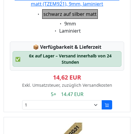
matt (TZEM921), 9mm, laminiert
Eigenschaft:
schwarz auf silber matt
Eigenschaft:
9mm
Eigenschaft:
Laminiert
Lagerstatus:
📦
Verfügbarkeit & Lieferzeit
6x auf Lager – Versand innerhalb von 24
✅
Stunden
14,62 EUR
Exkl. Umsatzsteuer, zuzüglich Versandkosten
5+ 14.47 EUR