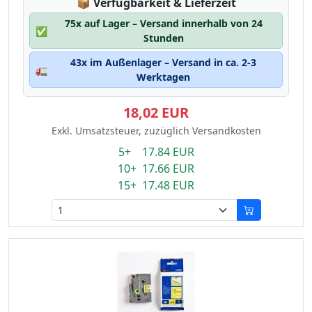
Lagerstatus:
📦
Verfügbarkeit & Lieferzeit
75x auf Lager – Versand innerhalb von 24
✅
Stunden
43x im Außenlager – Versand in ca. 2-3
🚛
Werktagen
18,02 EUR
Exkl. Umsatzsteuer, zuzüglich Versandkosten
5+ 17.84 EUR
10+ 17.66 EUR
15+ 17.48 EUR