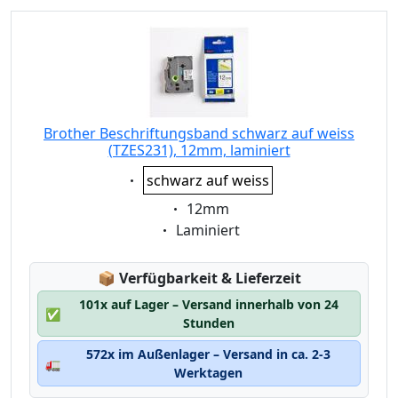
Brother Beschriftungsband schwarz auf weiss
(TZES231), 12mm, laminiert
Eigenschaft:
schwarz auf weiss
Eigenschaft:
12mm
Eigenschaft:
Laminiert
Lagerstatus:
📦
Verfügbarkeit & Lieferzeit
101x auf Lager – Versand innerhalb von 24
✅
Stunden
572x im Außenlager – Versand in ca. 2-3
🚛
Werktagen