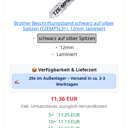
Brother Beschriftungsband schwarz auf silber
Spitzen (TZEMPSL31), 12mm, laminiert
Eigenschaft:
schwarz auf silber Spitzen
Eigenschaft:
12mm
Eigenschaft:
Laminiert
Lagerstatus:
📦
Verfügbarkeit & Lieferzeit
29x im Außenlager – Versand in ca. 2-3
🚛
Werktagen
11,36 EUR
Exkl. Umsatzsteuer, zuzüglich Versandkosten
5+ 11.25 EUR
10+ 11.13 EUR