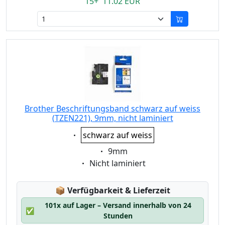
15+ 11.02 EUR
Brother Beschriftungsband schwarz auf weiss
(TZEN221), 9mm, nicht laminiert
Eigenschaft:
schwarz auf weiss
Eigenschaft:
9mm
Eigenschaft:
Nicht laminiert
Lagerstatus:
📦
Verfügbarkeit & Lieferzeit
101x auf Lager – Versand innerhalb von 24
✅
Stunden