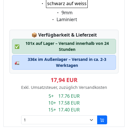
Eigenschaft:
schwarz auf weiss
Eigenschaft:
9mm
Eigenschaft:
Laminiert
Lagerstatus:
📦
Verfügbarkeit & Lieferzeit
101x auf Lager – Versand innerhalb von 24
✅
Stunden
336x im Außenlager – Versand in ca. 2-3
🚛
Werktagen
17,94 EUR
Exkl. Umsatzsteuer, zuzüglich Versandkosten
5+ 17.76 EUR
10+ 17.58 EUR
15+ 17.40 EUR