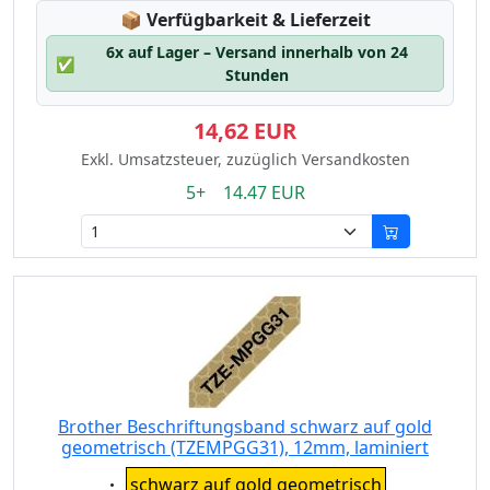
Lagerstatus:
📦
Verfügbarkeit & Lieferzeit
6x auf Lager – Versand innerhalb von 24
✅
Stunden
14,62 EUR
Exkl. Umsatzsteuer, zuzüglich Versandkosten
5+ 14.47 EUR
Brother Beschriftungsband schwarz auf gold
geometrisch (TZEMPGG31), 12mm, laminiert
Eigenschaft:
schwarz auf gold geometrisch