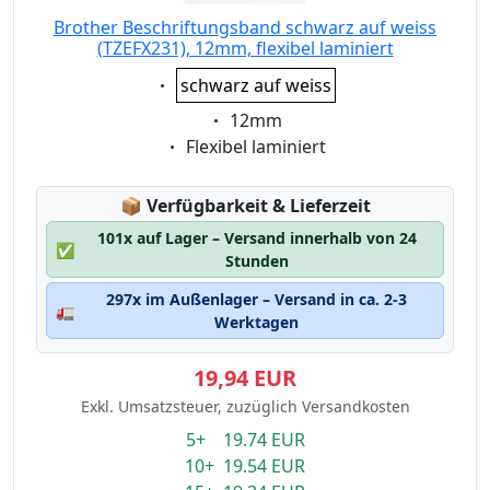
Brother Beschriftungsband schwarz auf weiss
(TZEFX231), 12mm, flexibel laminiert
Eigenschaft:
schwarz auf weiss
Eigenschaft:
12mm
Eigenschaft:
Flexibel laminiert
Lagerstatus:
📦
Verfügbarkeit & Lieferzeit
101x auf Lager – Versand innerhalb von 24
✅
Stunden
297x im Außenlager – Versand in ca. 2-3
🚛
Werktagen
19,94 EUR
Exkl. Umsatzsteuer, zuzüglich Versandkosten
5+ 19.74 EUR
10+ 19.54 EUR