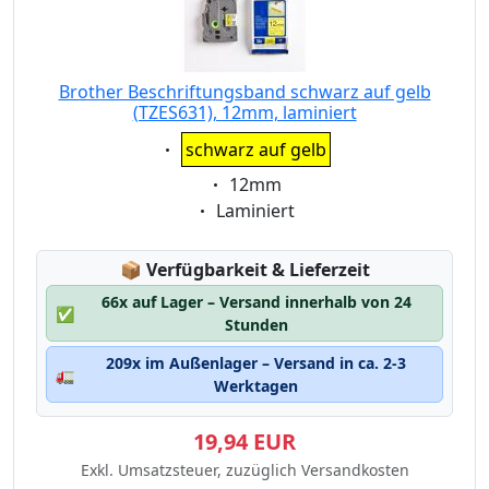
Brother Beschriftungsband schwarz auf gelb
(TZES631), 12mm, laminiert
Eigenschaft:
schwarz auf gelb
Eigenschaft:
12mm
Eigenschaft:
Laminiert
Lagerstatus:
📦
Verfügbarkeit & Lieferzeit
66x auf Lager – Versand innerhalb von 24
✅
Stunden
209x im Außenlager – Versand in ca. 2-3
🚛
Werktagen
19,94 EUR
Exkl. Umsatzsteuer, zuzüglich Versandkosten