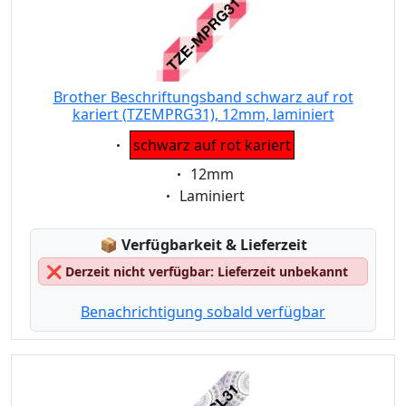
Brother Beschriftungsband schwarz auf rot
kariert (TZEMPRG31), 12mm, laminiert
Eigenschaft:
schwarz auf rot kariert
Eigenschaft:
12mm
Eigenschaft:
Laminiert
Lagerstatus:
📦
Verfügbarkeit & Lieferzeit
❌
Derzeit nicht verfügbar: Lieferzeit unbekannt
Benachrichtigung sobald verfügbar