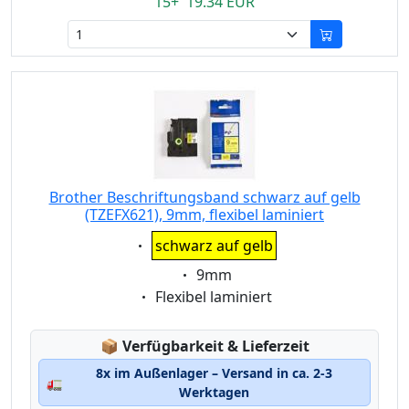
15+ 19.34 EUR
Brother Beschriftungsband schwarz auf gelb
(TZEFX621), 9mm, flexibel laminiert
Eigenschaft:
schwarz auf gelb
Eigenschaft:
9mm
Eigenschaft:
Flexibel laminiert
Lagerstatus:
📦
Verfügbarkeit & Lieferzeit
8x im Außenlager – Versand in ca. 2-3
🚛
Werktagen