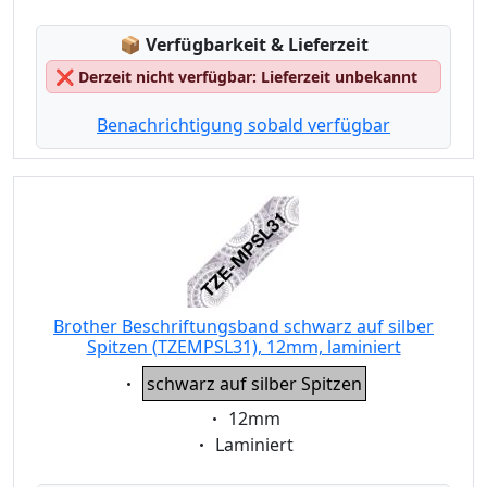
Lagerstatus:
📦
Verfügbarkeit & Lieferzeit
❌
Derzeit nicht verfügbar: Lieferzeit unbekannt
Benachrichtigung sobald verfügbar
Brother Beschriftungsband schwarz auf silber
Spitzen (TZEMPSL31), 12mm, laminiert
Eigenschaft:
schwarz auf silber Spitzen
Eigenschaft:
12mm
Eigenschaft:
Laminiert