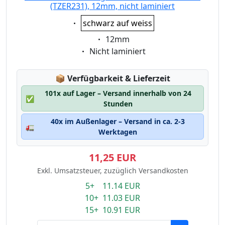
(TZER231), 12mm, nicht laminiert
Eigenschaft:
schwarz auf weiss
Eigenschaft:
12mm
Eigenschaft:
Nicht laminiert
Lagerstatus:
📦
Verfügbarkeit & Lieferzeit
101x auf Lager – Versand innerhalb von 24
✅
Stunden
40x im Außenlager – Versand in ca. 2-3
🚛
Werktagen
11,25 EUR
Exkl. Umsatzsteuer, zuzüglich Versandkosten
5+ 11.14 EUR
10+ 11.03 EUR
15+ 10.91 EUR