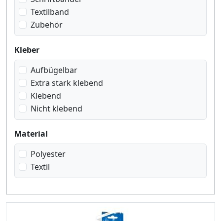
schwarz auf transparent matt
Textilband
schwarz auf weiss
Zubehör
weiss auf blau
weiss auf rot
Kleber
weiss auf schwarz
Aufbügelbar
weiss auf transparent
Extra stark klebend
Klebend
Nicht klebend
Material
Polyester
Textil