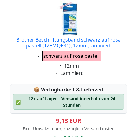
Brother Beschriftungsband schwarz auf rosa
pastell (TZEMQE31), 12mm, laminiert
Eigenschaft:
schwarz auf rosa pastell
Eigenschaft:
12mm
Eigenschaft:
Laminiert
Lagerstatus:
📦
Verfügbarkeit & Lieferzeit
12x auf Lager – Versand innerhalb von 24
✅
Stunden
9,13 EUR
Exkl. Umsatzsteuer, zuzüglich Versandkosten