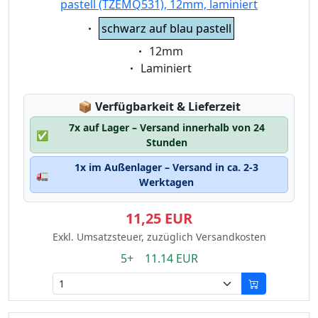
pastell (TZEMQ531), 12mm, laminiert
Eigenschaft:
schwarz auf blau pastell
Eigenschaft:
12mm
Eigenschaft:
Laminiert
Lagerstatus:
📦
Verfügbarkeit & Lieferzeit
7x auf Lager – Versand innerhalb von 24
✅
Stunden
1x im Außenlager – Versand in ca. 2-3
🚛
Werktagen
11,25 EUR
Exkl. Umsatzsteuer, zuzüglich Versandkosten
5+ 11.14 EUR