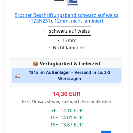
Brother Beschriftungsband schwarz auf weiss
(TZEN231), 12mm, nicht laminiert
Eigenschaft:
schwarz auf weiss
Eigenschaft:
12mm
Eigenschaft:
Nicht laminiert
Lagerstatus:
📦
Verfügbarkeit & Lieferzeit
181x im Außenlager – Versand in ca. 2-3
🚛
Werktagen
14,30 EUR
Exkl. Umsatzsteuer, zuzüglich Versandkosten
5+ 14.16 EUR
10+ 14.01 EUR
15+ 13.87 EUR