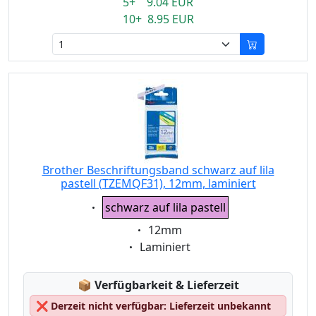
5+ 9.04 EUR
10+ 8.95 EUR
Brother Beschriftungsband schwarz auf lila
pastell (TZEMQF31), 12mm, laminiert
Eigenschaft:
schwarz auf lila pastell
Eigenschaft:
12mm
Eigenschaft:
Laminiert
Lagerstatus:
📦
Verfügbarkeit & Lieferzeit
❌
Derzeit nicht verfügbar: Lieferzeit unbekannt