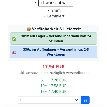
Eigenschaft:
schwarz auf weiss
Eigenschaft:
9mm
Eigenschaft:
Laminiert
Lagerstatus:
📦
Verfügbarkeit & Lieferzeit
101x auf Lager – Versand innerhalb von 24
✅
Stunden
336x im Außenlager – Versand in ca. 2-3
🚛
Werktagen
17,94 EUR
Exkl. Umsatzsteuer, zuzüglich Versandkosten
5+ 17.76 EUR
10+ 17.58 EUR
15+ 17.40 EUR