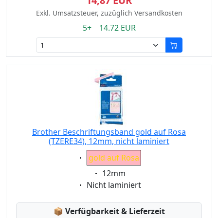
14,87 EUR
Exkl. Umsatzsteuer, zuzüglich Versandkosten
5+ 14.72 EUR
Brother Beschriftungsband gold auf Rosa
(TZERE34), 12mm, nicht laminiert
Eigenschaft:
gold auf Rosa
Eigenschaft:
12mm
Eigenschaft:
Nicht laminiert
Lagerstatus:
📦
Verfügbarkeit & Lieferzeit