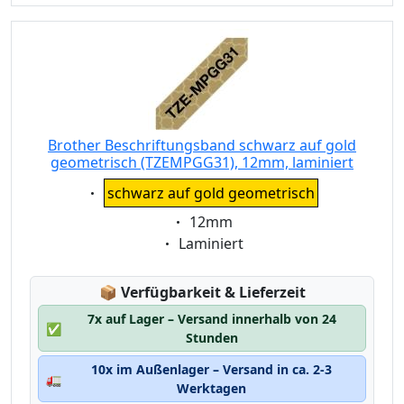
Brother Beschriftungsband schwarz auf gold
geometrisch (TZEMPGG31), 12mm, laminiert
Eigenschaft:
schwarz auf gold geometrisch
Eigenschaft:
12mm
Eigenschaft:
Laminiert
Lagerstatus:
📦
Verfügbarkeit & Lieferzeit
7x auf Lager – Versand innerhalb von 24
✅
Stunden
10x im Außenlager – Versand in ca. 2-3
🚛
Werktagen