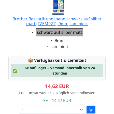
Brother Beschriftungsband schwarz auf silber
matt (TZEM921), 9mm, laminiert
Eigenschaft:
schwarz auf silber matt
Eigenschaft:
9mm
Eigenschaft:
Laminiert
Lagerstatus:
📦
Verfügbarkeit & Lieferzeit
6x auf Lager – Versand innerhalb von 24
✅
Stunden
14,62 EUR
Exkl. Umsatzsteuer, zuzüglich Versandkosten
5+ 14.47 EUR