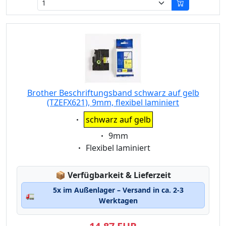
Brother Beschriftungsband schwarz auf gelb
(TZEFX621), 9mm, flexibel laminiert
Eigenschaft:
schwarz auf gelb
Eigenschaft:
9mm
Eigenschaft:
Flexibel laminiert
Lagerstatus:
📦
Verfügbarkeit & Lieferzeit
5x im Außenlager – Versand in ca. 2-3
🚛
Werktagen