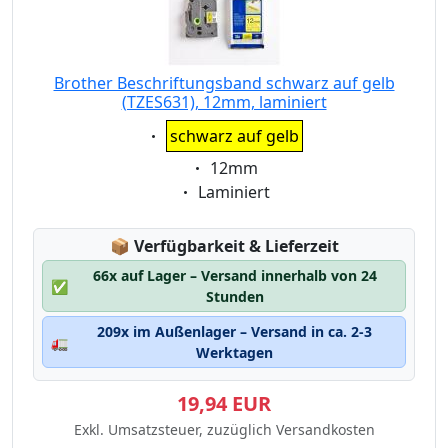
Brother Beschriftungsband schwarz auf gelb
(TZES631), 12mm, laminiert
Eigenschaft:
schwarz auf gelb
Eigenschaft:
12mm
Eigenschaft:
Laminiert
Lagerstatus:
📦
Verfügbarkeit & Lieferzeit
66x auf Lager – Versand innerhalb von 24
✅
Stunden
209x im Außenlager – Versand in ca. 2-3
🚛
Werktagen
19,94 EUR
Exkl. Umsatzsteuer, zuzüglich Versandkosten