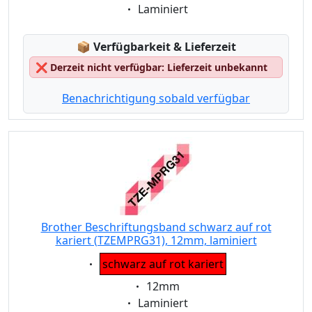
Eigenschaft:
Laminiert
Lagerstatus:
📦
Verfügbarkeit & Lieferzeit
❌
Derzeit nicht verfügbar: Lieferzeit unbekannt
Benachrichtigung sobald verfügbar
Brother Beschriftungsband schwarz auf rot
kariert (TZEMPRG31), 12mm, laminiert
Eigenschaft:
schwarz auf rot kariert
Eigenschaft:
12mm
Eigenschaft:
Laminiert