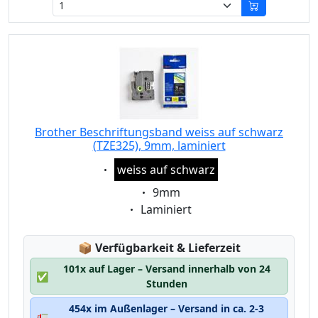
Brother Beschriftungsband weiss auf schwarz
(TZE325), 9mm, laminiert
Eigenschaft:
weiss auf schwarz
Eigenschaft:
9mm
Eigenschaft:
Laminiert
Lagerstatus:
📦
Verfügbarkeit & Lieferzeit
101x auf Lager – Versand innerhalb von 24
✅
Stunden
454x im Außenlager – Versand in ca. 2-3
🚛