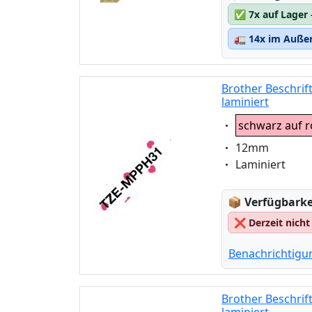
✅
7x auf Lager
🚛
14x im Außen
Brother Beschri
laminiert
Eigenschaft:
schwarz auf 
Eigenschaft:
12mm
Eigenschaft:
Laminiert
Lagerstatus
📦
Verfügbarkei
❌
Derzeit nicht
Benachrichtigu
Brother Beschrif