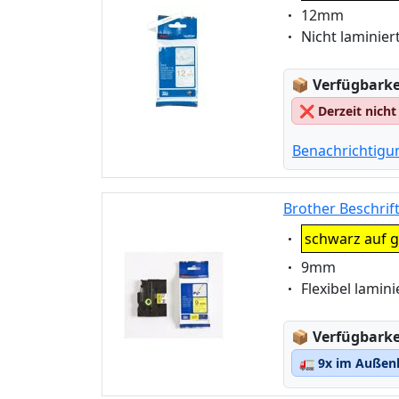
Eigenschaft:
12mm
Eigenschaft:
Nicht laminier
Lagerstatus
📦
Verfügbarkei
❌
Derzeit nicht
Benachrichtigu
Brother Beschrif
Eigenschaft:
schwarz auf g
Eigenschaft:
9mm
Eigenschaft:
Flexibel lamini
Lagerstatus
📦
Verfügbarkei
🚛
9x im Außenl