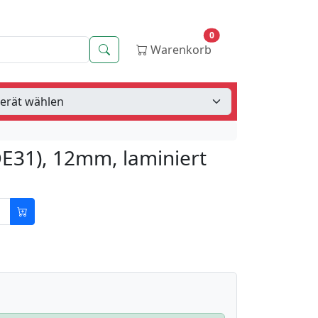
0
Suche
Warenkorb
QE31), 12mm, laminiert