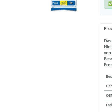
Pro
Das 
Hint
von 
Besc
Erge
Bes
Her
OE
Far