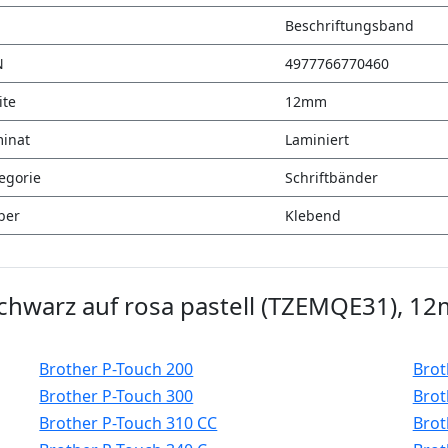
Beschriftungsband
N
4977766770460
ite
12mm
inat
Laminiert
egorie
Schriftbänder
ber
Klebend
hwarz auf rosa pastell (TZEMQE31), 12
Brother P-Touch 200
Brot
Brother P-Touch 300
Brot
Brother P-Touch 310 CC
Brot