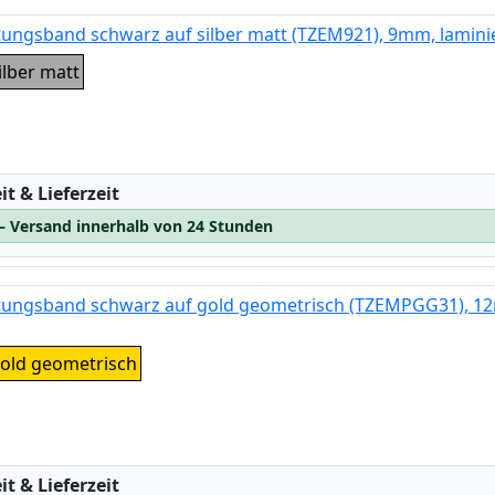
tungsband schwarz auf silber matt (TZEM921), 9mm, lamini
ilber matt
:
t & Lieferzeit
 – Versand innerhalb von 24 Stunden
ftungsband schwarz auf gold geometrisch (TZEMPGG31), 1
gold geometrisch
:
t & Lieferzeit