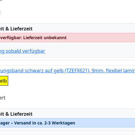
t
:
t & Lieferzeit
 verfügbar: Lieferzeit unbekannt
ng sobald verfügbar
tungsband schwarz auf gelb (TZEFX621), 9mm, flexibel lamin
elb
ert
:
t & Lieferzeit
ager – Versand in ca. 2-3 Werktagen