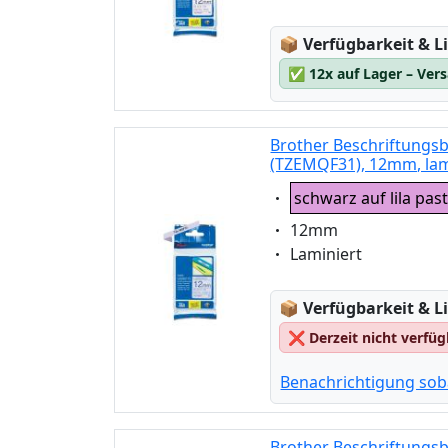
Lagerstatus:
📦
Verfügbarkeit & Li
✅
12x auf Lager – Ver
Brother Beschriftungsba
(TZEMQF31), 12mm, lam
Eigenschaft:
schwarz auf lila past
Eigenschaft:
12mm
Eigenschaft:
Laminiert
Lagerstatus:
📦
Verfügbarkeit & Li
❌
Derzeit nicht verfü
Benachrichtigung sob
Brother Beschriftungsb