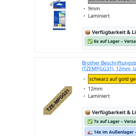
weiss auf transparent
Eigenschaft:
9mm
Eigenschaft:
Laminiert
Lagerstatus:
📦
Verfügbarkeit & Li
✅
6x auf Lager – Vers
Brother Beschriftungs
(TZEMPGG31), 12mm, la
Eigenschaft:
schwarz auf gold g
Eigenschaft:
12mm
Eigenschaft:
Laminiert
Lagerstatus:
📦
Verfügbarkeit & Li
✅
7x auf Lager – Vers
🚛
14x im Außenlager –