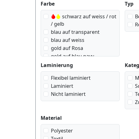
Produktfilter
Farbe
Typ
schwarz auf weiss / rot
B
/ gelb
R
blau auf transparent
blau auf weiss
gold auf Rosa
gold auf blau navy
gold auf rot wein
Laminierung
Kateg
gold auf schwarz
Flexibel laminiert
M
gold auf weiss
Laminiert
S
rot auf transparent
Nicht laminiert
T
rot auf weiss
Z
schwarz auf blau
schwarz auf blau pastell
Material
schwarz auf gelb
schwarz auf gold
Polyester
geometrisch
Textil