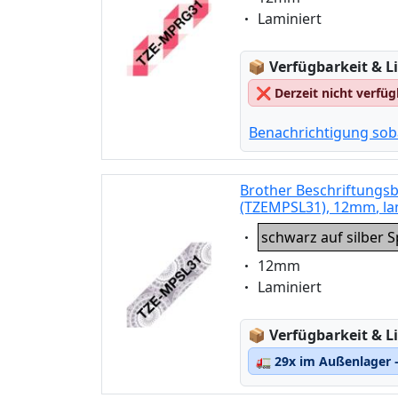
Eigenschaft:
Laminiert
Lagerstatus:
📦
Verfügbarkeit & Li
❌
Derzeit nicht verfü
Benachrichtigung sob
Brother Beschriftungsb
(TZEMPSL31), 12mm, la
Eigenschaft:
schwarz auf silber S
Eigenschaft:
12mm
Eigenschaft:
Laminiert
Lagerstatus:
📦
Verfügbarkeit & Li
🚛
29x im Außenlager –