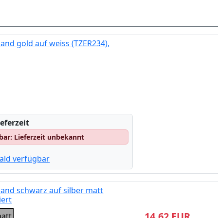
and gold auf weiss (TZER234),
eferzeit
gbar: Lieferzeit unbekannt
ald verfügbar
and schwarz auf silber matt
iert
14,62 EUR
matt