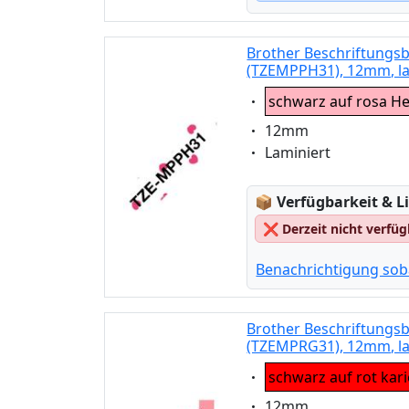
Brother Beschriftungs
(TZEMPPH31), 12mm, la
Eigenschaft:
schwarz auf rosa H
Eigenschaft:
12mm
Eigenschaft:
Laminiert
Lagerstatus:
📦
Verfügbarkeit & Li
❌
Derzeit nicht verfü
Benachrichtigung sob
Brother Beschriftungsb
(TZEMPRG31), 12mm, la
Eigenschaft:
schwarz auf rot kari
Eigenschaft:
12mm