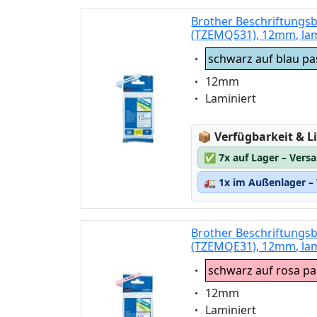
Brother Beschriftungsb
(TZEMQ531), 12mm, lam
Eigenschaft:
schwarz auf blau pas
Eigenschaft:
12mm
Eigenschaft:
Laminiert
Lagerstatus:
📦
Verfügbarkeit & Li
✅
7x auf Lager – Vers
🚛
1x im Außenlager – 
Brother Beschriftungsb
(TZEMQE31), 12mm, lam
Eigenschaft:
schwarz auf rosa pas
Eigenschaft:
12mm
Eigenschaft:
Laminiert