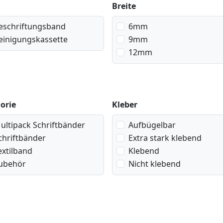
Breite
eschriftungsband
6mm
einigungskassette
9mm
12mm
orie
Kleber
ultipack Schriftbänder
Aufbügelbar
chriftbänder
Extra stark klebend
extilband
Klebend
ubehör
Nicht klebend