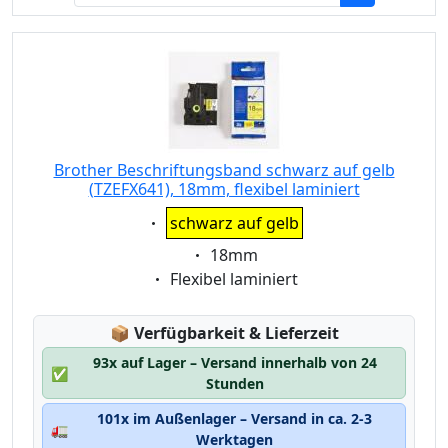
Brother Beschriftungsband schwarz auf gelb
(TZEFX641), 18mm, flexibel laminiert
Eigenschaft:
schwarz auf gelb
Eigenschaft:
18mm
Eigenschaft:
Flexibel laminiert
Lagerstatus:
📦
Verfügbarkeit & Lieferzeit
93x auf Lager – Versand innerhalb von 24
✅
Stunden
101x im Außenlager – Versand in ca. 2-3
🚛
Werktagen