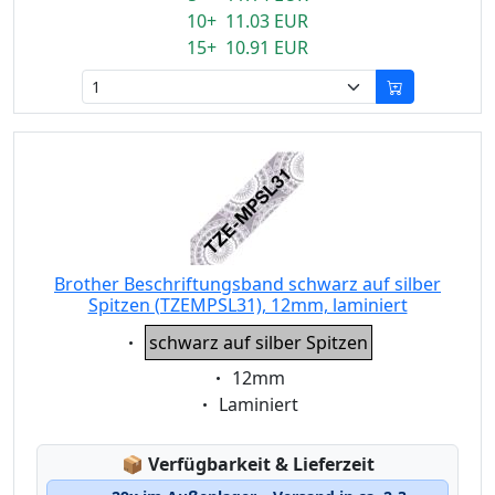
10+ 11.03 EUR
15+ 10.91 EUR
Brother Beschriftungsband schwarz auf silber
Spitzen (TZEMPSL31), 12mm, laminiert
Eigenschaft:
schwarz auf silber Spitzen
Eigenschaft:
12mm
Eigenschaft:
Laminiert
Lagerstatus:
📦
Verfügbarkeit & Lieferzeit