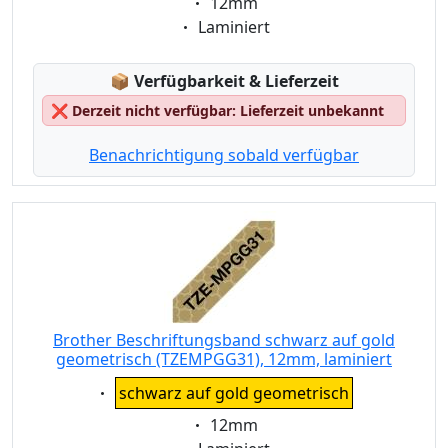
Eigenschaft:
12mm
Eigenschaft:
Laminiert
Lagerstatus:
📦
Verfügbarkeit & Lieferzeit
❌
Derzeit nicht verfügbar: Lieferzeit unbekannt
Benachrichtigung sobald verfügbar
Brother Beschriftungsband schwarz auf gold
geometrisch (TZEMPGG31), 12mm, laminiert
Eigenschaft:
schwarz auf gold geometrisch
Eigenschaft:
12mm