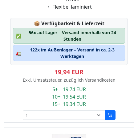
Eigenschaft:
Flexibel laminiert
Lagerstatus:
📦
Verfügbarkeit & Lieferzeit
56x auf Lager – Versand innerhalb von 24
✅
Stunden
122x im Außenlager – Versand in ca. 2-3
🚛
Werktagen
19,94 EUR
Exkl. Umsatzsteuer, zuzüglich Versandkosten
5+ 19.74 EUR
10+ 19.54 EUR
15+ 19.34 EUR