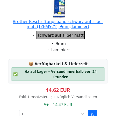
Brother Beschriftungsband schwarz auf silber
matt (TZEM921), 9mm, laminiert
Eigenschaft:
schwarz auf silber matt
Eigenschaft:
9mm
Eigenschaft:
Laminiert
Lagerstatus:
📦
Verfügbarkeit & Lieferzeit
6x auf Lager – Versand innerhalb von 24
✅
Stunden
14,62 EUR
Exkl. Umsatzsteuer, zuzüglich Versandkosten
5+ 14.47 EUR