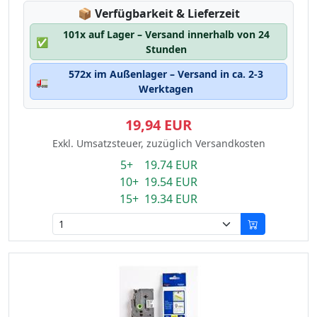
Lagerstatus:
📦
Verfügbarkeit & Lieferzeit
101x auf Lager – Versand innerhalb von 24
✅
Stunden
572x im Außenlager – Versand in ca. 2-3
🚛
Werktagen
19,94 EUR
Exkl. Umsatzsteuer, zuzüglich Versandkosten
5+ 19.74 EUR
10+ 19.54 EUR
15+ 19.34 EUR