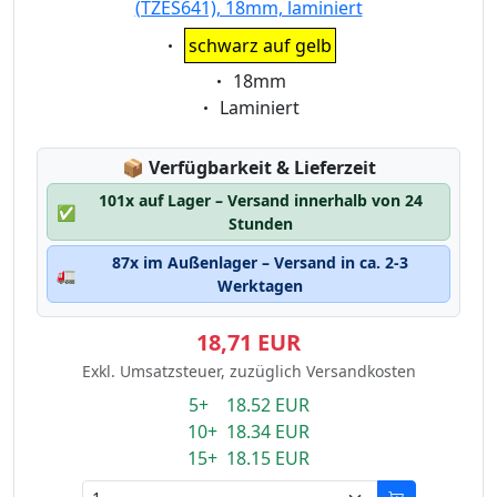
(TZES641), 18mm, laminiert
Eigenschaft:
schwarz auf gelb
Eigenschaft:
18mm
Eigenschaft:
Laminiert
Lagerstatus:
📦
Verfügbarkeit & Lieferzeit
101x auf Lager – Versand innerhalb von 24
✅
Stunden
87x im Außenlager – Versand in ca. 2-3
🚛
Werktagen
18,71 EUR
Exkl. Umsatzsteuer, zuzüglich Versandkosten
5+ 18.52 EUR
10+ 18.34 EUR
15+ 18.15 EUR