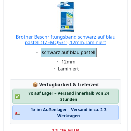
Brother Beschriftungsband schwarz auf blau
pastell (TZEMQ531), 12mm, laminiert
Eigenschaft:
schwarz auf blau pastell
Eigenschaft:
12mm
Eigenschaft:
Laminiert
Lagerstatus:
📦
Verfügbarkeit & Lieferzeit
7x auf Lager – Versand innerhalb von 24
✅
Stunden
1x im Außenlager – Versand in ca. 2-3
🚛
Werktagen
11,25 EUR