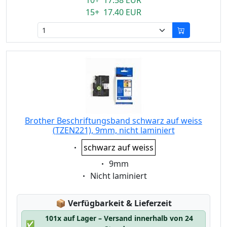
10+ 17.58 EUR
15+ 17.40 EUR
Brother Beschriftungsband schwarz auf weiss
(TZEN221), 9mm, nicht laminiert
Eigenschaft:
schwarz auf weiss
Eigenschaft:
9mm
Eigenschaft:
Nicht laminiert
Lagerstatus:
📦
Verfügbarkeit & Lieferzeit
101x auf Lager – Versand innerhalb von 24
✅