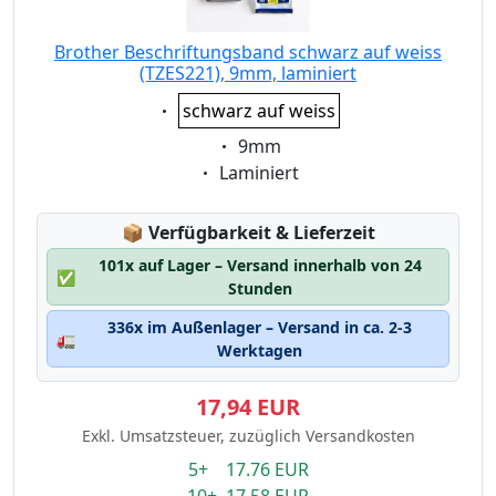
Brother Beschriftungsband schwarz auf weiss
(TZES221), 9mm, laminiert
Eigenschaft:
schwarz auf weiss
Eigenschaft:
9mm
Eigenschaft:
Laminiert
Lagerstatus:
📦
Verfügbarkeit & Lieferzeit
101x auf Lager – Versand innerhalb von 24
✅
Stunden
336x im Außenlager – Versand in ca. 2-3
🚛
Werktagen
17,94 EUR
Exkl. Umsatzsteuer, zuzüglich Versandkosten
5+ 17.76 EUR