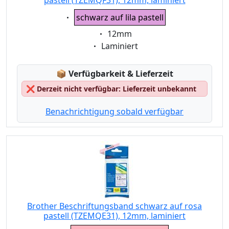
pastell (TZEMQF31), 12mm, laminiert
Eigenschaft:
schwarz auf lila pastell
Eigenschaft:
12mm
Eigenschaft:
Laminiert
Lagerstatus:
📦
Verfügbarkeit & Lieferzeit
❌
Derzeit nicht verfügbar: Lieferzeit unbekannt
Benachrichtigung sobald verfügbar
Brother Beschriftungsband schwarz auf rosa
pastell (TZEMQE31), 12mm, laminiert
Eigenschaft: