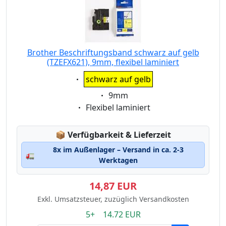
Brother Beschriftungsband schwarz auf gelb
(TZEFX621), 9mm, flexibel laminiert
Eigenschaft:
schwarz auf gelb
Eigenschaft:
9mm
Eigenschaft:
Flexibel laminiert
Lagerstatus:
📦
Verfügbarkeit & Lieferzeit
8x im Außenlager – Versand in ca. 2-3
🚛
Werktagen
14,87 EUR
Exkl. Umsatzsteuer, zuzüglich Versandkosten
5+ 14.72 EUR