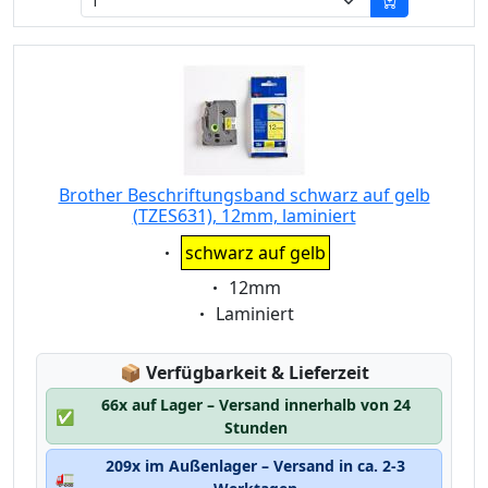
Brother Beschriftungsband schwarz auf gelb
(TZES631), 12mm, laminiert
Eigenschaft:
schwarz auf gelb
Eigenschaft:
12mm
Eigenschaft:
Laminiert
Lagerstatus:
📦
Verfügbarkeit & Lieferzeit
66x auf Lager – Versand innerhalb von 24
✅
Stunden
209x im Außenlager – Versand in ca. 2-3
🚛