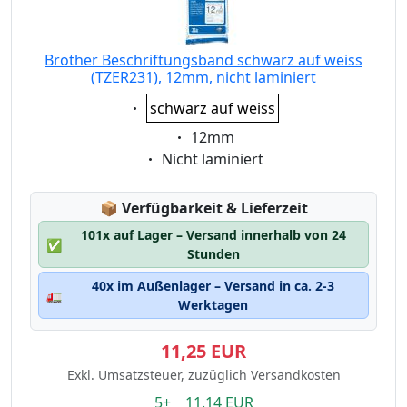
Brother Beschriftungsband schwarz auf weiss
(TZER231), 12mm, nicht laminiert
Eigenschaft:
schwarz auf weiss
Eigenschaft:
12mm
Eigenschaft:
Nicht laminiert
Lagerstatus:
📦
Verfügbarkeit & Lieferzeit
101x auf Lager – Versand innerhalb von 24
✅
Stunden
40x im Außenlager – Versand in ca. 2-3
🚛
Werktagen
11,25 EUR
Exkl. Umsatzsteuer, zuzüglich Versandkosten
5+ 11.14 EUR