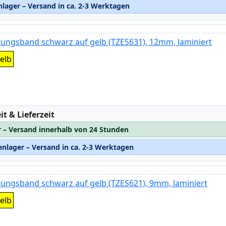
lager – Versand in ca. 2-3 Werktagen
tungsband schwarz auf gelb (TZES631), 12mm, laminiert
elb
:
t & Lieferzeit
r – Versand innerhalb von 24 Stunden
nlager – Versand in ca. 2-3 Werktagen
tungsband schwarz auf gelb (TZES621), 9mm, laminiert
elb