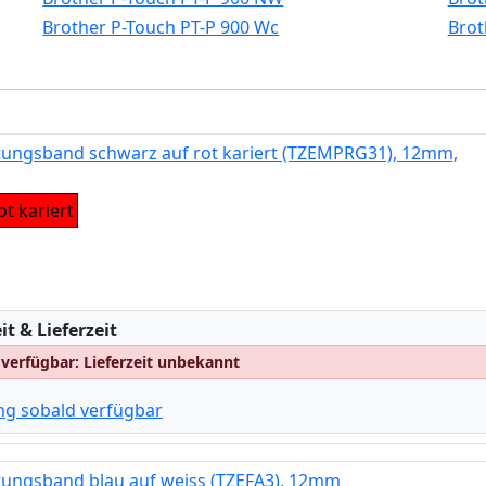
Brother P-Touch PT-P 900 Wc
Brot
tungsband schwarz auf rot kariert (TZEMPRG31), 12mm,
t kariert
:
t & Lieferzeit
 verfügbar: Lieferzeit unbekannt
ng sobald verfügbar
tungsband blau auf weiss (TZEFA3), 12mm