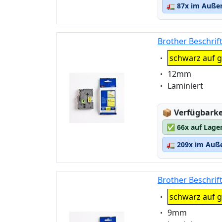
🚛
87x im Außen
Brother Beschrif
Eigenschaft:
schwarz auf g
Eigenschaft:
12mm
Eigenschaft:
Laminiert
Lagerstatus
📦
Verfügbarkei
✅
66x auf Lage
🚛
209x im Auße
Brother Beschrif
Eigenschaft:
schwarz auf g
Eigenschaft:
9mm