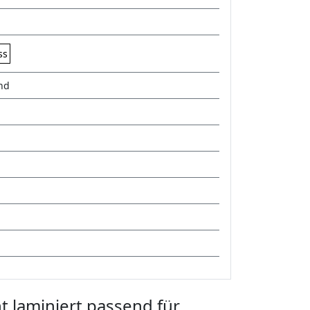
ss
nd
 laminiert passend für