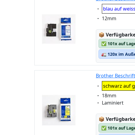
Eigenschaft:
blau auf weis
Eigenschaft:
12mm
Lagerstatus
📦
Verfügbarkei
✅
101x auf Lag
🚛
120x im Auße
Brother Beschrif
Eigenschaft:
schwarz auf g
Eigenschaft:
18mm
Eigenschaft:
Laminiert
Lagerstatus
📦
Verfügbarkei
✅
101x auf Lag