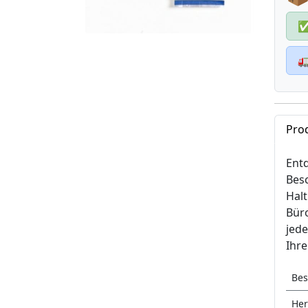

Pro
Entd
Besc
Halt
Bür
jede
Ihre
Bes
Her