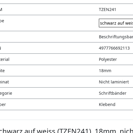
M
TZEN241
be
schwarz auf wei
Beschriftungsba
N
4977766692113
erial
Polyester
ite
18mm
inat
Nicht laminiert
egorie
Schriftbänder
ber
Klebend
hwarz auf weiss (TZEN241), 18mm, nicht