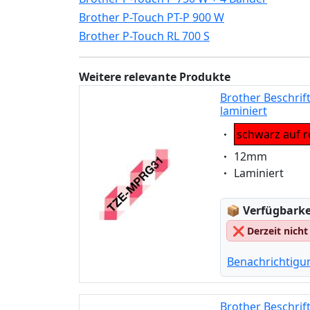
Brother P-Touch PT-P 900 W
Brother P-Touch RL 700 S
Weitere relevante Produkte
Brother Beschrif
laminiert
Eigenschaft:
schwarz auf ro
Eigenschaft:
12mm
Eigenschaft:
Laminiert
Lagerstatus
📦
Verfügbarkei
❌
Derzeit nicht
Benachrichtigu
Brother Beschrif