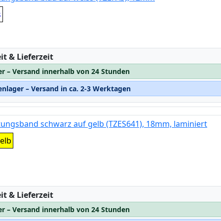
s
:
t & Lieferzeit
er – Versand innerhalb von 24 Stunden
nlager – Versand in ca. 2-3 Werktagen
tungsband schwarz auf gelb (TZES641), 18mm, laminiert
elb
:
t & Lieferzeit
er – Versand innerhalb von 24 Stunden