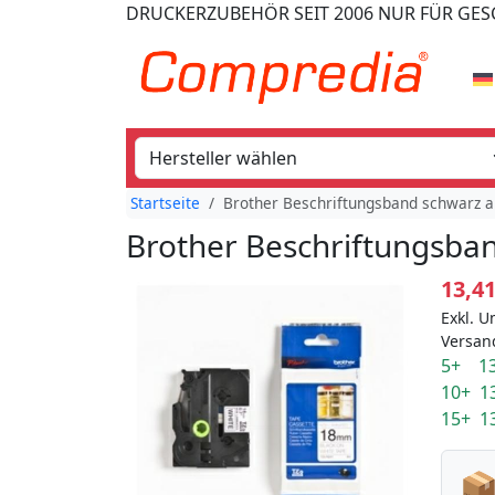
DRUCKERZUBEHÖR
SEIT 2006
NUR FÜR GE
Startseite
Brother Beschriftungsband schwarz a
Brother Beschriftungsban
13,4
Exkl. U
Versan
5+ 13
10+ 1
15+ 1
📦