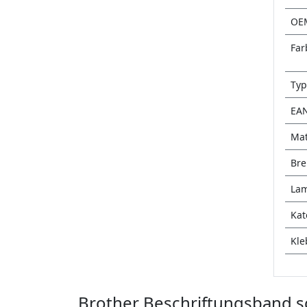
OE
Far
Typ
EA
Mat
Bre
Lam
Kat
Kle
Brother Beschriftungsband sc