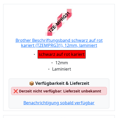
Brother Beschriftungsband schwarz auf rot
kariert (TZEMPRG31), 12mm, laminiert
Eigenschaft:
schwarz auf rot kariert
Eigenschaft:
12mm
Eigenschaft:
Laminiert
Lagerstatus:
📦
Verfügbarkeit & Lieferzeit
❌
Derzeit nicht verfügbar: Lieferzeit unbekannt
Benachrichtigung sobald verfügbar