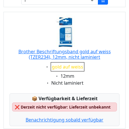
Brother Beschriftungsband gold auf weiss
(TZER234), 12mm, nicht laminiert
Eigenschaft:
gold auf weiss
Eigenschaft:
12mm
Eigenschaft:
Nicht laminiert
Lagerstatus:
📦
Verfügbarkeit & Lieferzeit
❌
Derzeit nicht verfügbar: Lieferzeit unbekannt
Benachrichtigung sobald verfügbar