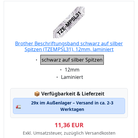
Brother Beschriftungsband schwarz auf silber
Spitzen (TZEMPSL31), 12mm, laminiert
Eigenschaft:
schwarz auf silber Spitzen
Eigenschaft:
12mm
Eigenschaft:
Laminiert
Lagerstatus:
📦
Verfügbarkeit & Lieferzeit
29x im Außenlager – Versand in ca. 2-3
🚛
Werktagen
11,36 EUR
Exkl. Umsatzsteuer, zuzüglich Versandkosten