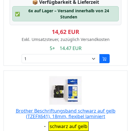
Lagerstatus:
📦
Verfügbarkeit & Lieferzeit
6x auf Lager – Versand innerhalb von 24
✅
Stunden
14,62 EUR
Exkl. Umsatzsteuer, zuzüglich Versandkosten
5+ 14.47 EUR
Brother Beschriftungsband schwarz auf gelb
(TZEFX641), 18mm, flexibel laminiert
Eigenschaft:
schwarz auf gelb