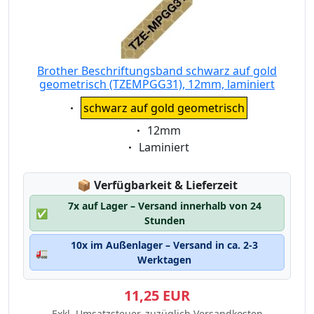
Brother Beschriftungsband schwarz auf gold
geometrisch (TZEMPGG31), 12mm, laminiert
Eigenschaft:
schwarz auf gold geometrisch
Eigenschaft:
12mm
Eigenschaft:
Laminiert
Lagerstatus:
📦
Verfügbarkeit & Lieferzeit
7x auf Lager – Versand innerhalb von 24
✅
Stunden
10x im Außenlager – Versand in ca. 2-3
🚛
Werktagen
11,25 EUR
Exkl. Umsatzsteuer, zuzüglich Versandkosten