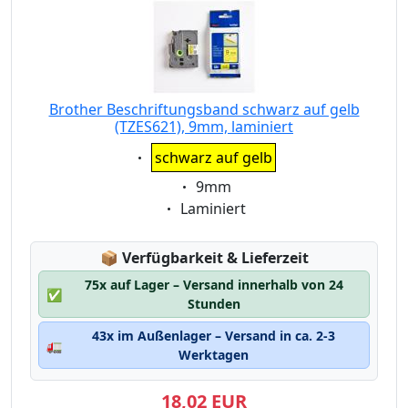
Brother Beschriftungsband schwarz auf gelb
(TZES621), 9mm, laminiert
Eigenschaft:
schwarz auf gelb
Eigenschaft:
9mm
Eigenschaft:
Laminiert
Lagerstatus:
📦
Verfügbarkeit & Lieferzeit
75x auf Lager – Versand innerhalb von 24
✅
Stunden
43x im Außenlager – Versand in ca. 2-3
🚛
Werktagen
18,02 EUR