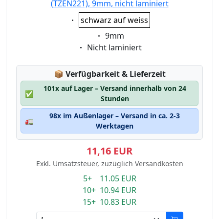
(TZEN221), 9mm, nicht laminiert
Eigenschaft:
schwarz auf weiss
Eigenschaft:
9mm
Eigenschaft:
Nicht laminiert
Lagerstatus:
📦
Verfügbarkeit & Lieferzeit
101x auf Lager – Versand innerhalb von 24
✅
Stunden
98x im Außenlager – Versand in ca. 2-3
🚛
Werktagen
11,16 EUR
Exkl. Umsatzsteuer, zuzüglich Versandkosten
5+ 11.05 EUR
10+ 10.94 EUR
15+ 10.83 EUR