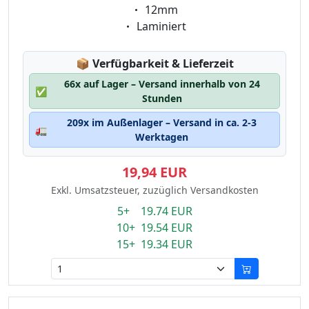
Eigenschaft:
12mm
Eigenschaft:
Laminiert
Lagerstatus:
📦
Verfügbarkeit & Lieferzeit
66x auf Lager – Versand innerhalb von 24
✅
Stunden
209x im Außenlager – Versand in ca. 2-3
🚛
Werktagen
19,94 EUR
Exkl. Umsatzsteuer, zuzüglich Versandkosten
5+ 19.74 EUR
10+ 19.54 EUR
15+ 19.34 EUR