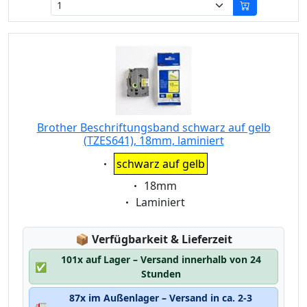
Brother Beschriftungsband schwarz auf gelb
(TZES641), 18mm, laminiert
Eigenschaft:
schwarz auf gelb
Eigenschaft:
18mm
Eigenschaft:
Laminiert
Lagerstatus:
📦
Verfügbarkeit & Lieferzeit
101x auf Lager – Versand innerhalb von 24
✅
Stunden
87x im Außenlager – Versand in ca. 2-3
🚛