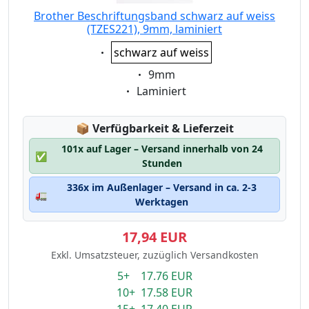
Brother Beschriftungsband schwarz auf weiss
(TZES221), 9mm, laminiert
Eigenschaft:
schwarz auf weiss
Eigenschaft:
9mm
Eigenschaft:
Laminiert
Lagerstatus:
📦
Verfügbarkeit & Lieferzeit
101x auf Lager – Versand innerhalb von 24
✅
Stunden
336x im Außenlager – Versand in ca. 2-3
🚛
Werktagen
17,94 EUR
Exkl. Umsatzsteuer, zuzüglich Versandkosten
5+ 17.76 EUR
10+ 17.58 EUR