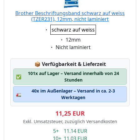
Brother Beschriftungsband schwarz auf weiss
(TZER231), 12mm, nicht laminiert
Eigenschaft:
schwarz auf weiss
Eigenschaft:
12mm
Eigenschaft:
Nicht laminiert
Lagerstatus:
📦
Verfügbarkeit & Lieferzeit
101x auf Lager – Versand innerhalb von 24
✅
Stunden
40x im Außenlager – Versand in ca. 2-3
🚛
Werktagen
11,25 EUR
Exkl. Umsatzsteuer, zuzüglich Versandkosten
5+ 11.14 EUR
10+ 11.03 EUR