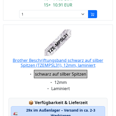
15+ 10.91 EUR
Brother Beschriftungsband schwarz auf silber
Spitzen (TZEMPSL31), 12mm, laminiert
Eigenschaft:
schwarz auf silber Spitzen
Eigenschaft:
12mm
Eigenschaft:
Laminiert
Lagerstatus:
📦
Verfügbarkeit & Lieferzeit
29x im Außenlager – Versand in ca. 2-3
🚛
Werktagen