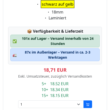
Eigenschaft:
schwarz auf gelb
Eigenschaft:
18mm
Eigenschaft:
Laminiert
Lagerstatus:
📦
Verfügbarkeit & Lieferzeit
101x auf Lager – Versand innerhalb von 24
✅
Stunden
87x im Außenlager – Versand in ca. 2-3
🚛
Werktagen
18,71 EUR
Exkl. Umsatzsteuer, zuzüglich Versandkosten
5+ 18.52 EUR
10+ 18.34 EUR
15+ 18.15 EUR