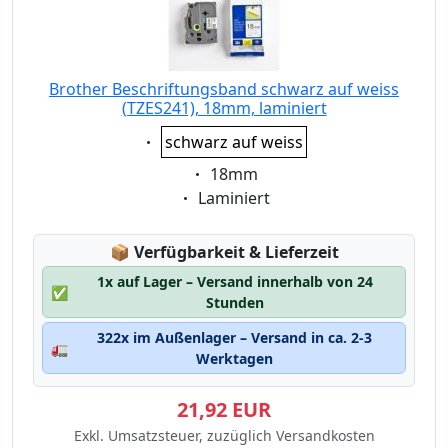
Brother Beschriftungsband schwarz auf weiss
(TZES241), 18mm, laminiert
Eigenschaft:
schwarz auf weiss
Eigenschaft:
18mm
Eigenschaft:
Laminiert
Lagerstatus:
📦
Verfügbarkeit & Lieferzeit
1x auf Lager – Versand innerhalb von 24
✅
Stunden
322x im Außenlager – Versand in ca. 2-3
🚛
Werktagen
21,92 EUR
Exkl. Umsatzsteuer, zuzüglich Versandkosten