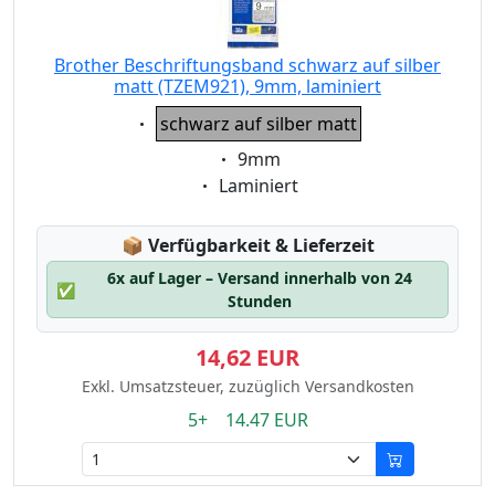
Brother Beschriftungsband schwarz auf silber
matt (TZEM921), 9mm, laminiert
Eigenschaft:
schwarz auf silber matt
Eigenschaft:
9mm
Eigenschaft:
Laminiert
Lagerstatus:
📦
Verfügbarkeit & Lieferzeit
6x auf Lager – Versand innerhalb von 24
✅
Stunden
14,62 EUR
Exkl. Umsatzsteuer, zuzüglich Versandkosten
5+ 14.47 EUR