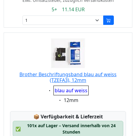
Exkl. Umsatzsteuer, zuzüglich Versandkosten
5+ 11.14 EUR
Brother Beschriftungsband blau auf weiss
(TZEFA3), 12mm
Eigenschaft:
blau auf weiss
Eigenschaft:
12mm
Lagerstatus:
📦
Verfügbarkeit & Lieferzeit
101x auf Lager – Versand innerhalb von 24
✅
Stunden