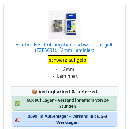
Brother Beschriftungsband schwarz auf gelb
(TZES631), 12mm, laminiert
Eigenschaft:
schwarz auf gelb
Eigenschaft:
12mm
Eigenschaft:
Laminiert
Lagerstatus:
📦
Verfügbarkeit & Lieferzeit
66x auf Lager – Versand innerhalb von 24
✅
Stunden
209x im Außenlager – Versand in ca. 2-3
🚛
Werktagen