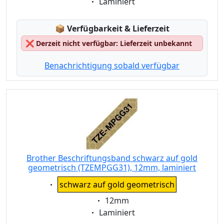
Eigenschaft:
Laminiert
Lagerstatus:
📦
Verfügbarkeit & Lieferzeit
❌
Derzeit nicht verfügbar: Lieferzeit unbekannt
Benachrichtigung sobald verfügbar
Brother Beschriftungsband schwarz auf gold
geometrisch (TZEMPGG31), 12mm, laminiert
Eigenschaft:
schwarz auf gold geometrisch
Eigenschaft:
12mm
Eigenschaft:
Laminiert