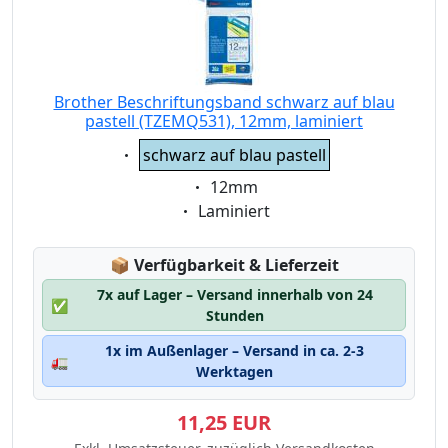
Brother Beschriftungsband schwarz auf blau
pastell (TZEMQ531), 12mm, laminiert
Eigenschaft:
schwarz auf blau pastell
Eigenschaft:
12mm
Eigenschaft:
Laminiert
Lagerstatus:
📦
Verfügbarkeit & Lieferzeit
7x auf Lager – Versand innerhalb von 24
✅
Stunden
1x im Außenlager – Versand in ca. 2-3
🚛
Werktagen
11,25 EUR