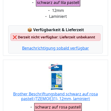
Eigenschaft:
schwarz auf lila pastell
Eigenschaft:
12mm
Eigenschaft:
Laminiert
Lagerstatus:
📦
Verfügbarkeit & Lieferzeit
❌
Derzeit nicht verfügbar: Lieferzeit unbekannt
Benachrichtigung sobald verfügbar
Brother Beschriftungsband schwarz auf rosa
pastell (TZEMQE31), 12mm, laminiert
Eigenschaft:
schwarz auf rosa pastell