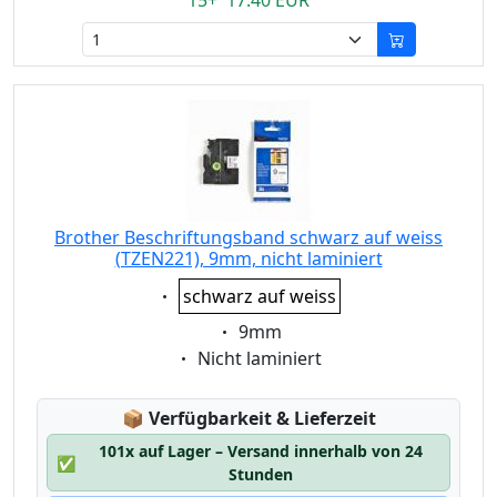
15+ 17.40 EUR
Brother Beschriftungsband schwarz auf weiss
(TZEN221), 9mm, nicht laminiert
Eigenschaft:
schwarz auf weiss
Eigenschaft:
9mm
Eigenschaft:
Nicht laminiert
Lagerstatus:
📦
Verfügbarkeit & Lieferzeit
101x auf Lager – Versand innerhalb von 24
✅
Stunden