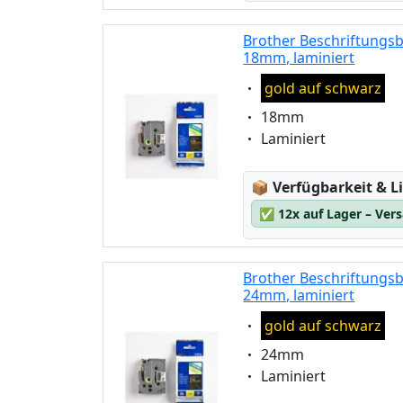
Brother Beschriftungsb
18mm, laminiert
Eigenschaft:
gold auf schwarz
Eigenschaft:
18mm
Eigenschaft:
Laminiert
Lagerstatus:
📦
Verfügbarkeit & Li
✅
12x auf Lager – Ver
Brother Beschriftungsb
24mm, laminiert
Eigenschaft:
gold auf schwarz
Eigenschaft:
24mm
Eigenschaft:
Laminiert