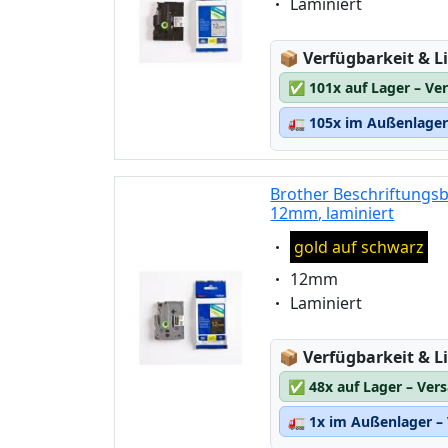
Eigenschaft:
Laminiert
weiss auf schwarz
Lagerstatus:
📦
Verfügbarkeit & Li
✅
101x auf Lager – Ve
🚛
105x im Außenlager 
Brother Beschriftungsb
12mm, laminiert
Eigenschaft:
gold auf schwarz
Eigenschaft:
12mm
Eigenschaft:
Laminiert
Lagerstatus:
📦
Verfügbarkeit & Li
✅
48x auf Lager – Ver
🚛
1x im Außenlager – 