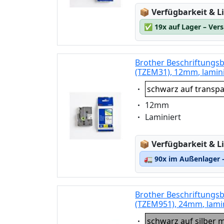
Lagerstatus:
📦
Verfügbarkeit & Li
✅
19x auf Lager – Ver
Brother Beschriftungs
(TZEM31), 12mm, lamin
Eigenschaft:
schwarz auf transp
Eigenschaft:
12mm
Eigenschaft:
Laminiert
Lagerstatus:
📦
Verfügbarkeit & Li
🚛
90x im Außenlager –
Brother Beschriftungsb
(TZEM951), 24mm, lami
Eigenschaft:
schwarz auf silber 