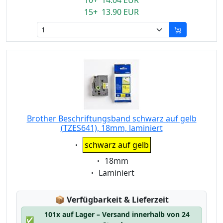
10+ 14.04 EUR
15+ 13.90 EUR
Brother Beschriftungsband schwarz auf gelb
(TZES641), 18mm, laminiert
Eigenschaft:
schwarz auf gelb
Eigenschaft:
18mm
Eigenschaft:
Laminiert
Lagerstatus:
📦
Verfügbarkeit & Lieferzeit
101x auf Lager – Versand innerhalb von 24
✅