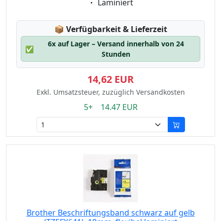
Eigenschaft:
Laminiert
Lagerstatus:
📦
Verfügbarkeit & Lieferzeit
6x auf Lager – Versand innerhalb von 24
✅
Stunden
14,62 EUR
Exkl. Umsatzsteuer, zuzüglich Versandkosten
5+ 14.47 EUR
Brother Beschriftungsband schwarz auf gelb