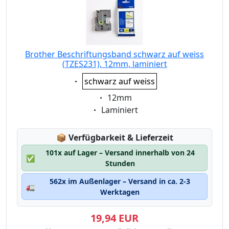
Brother Beschriftungsband schwarz auf weiss
(TZES231), 12mm, laminiert
Eigenschaft:
schwarz auf weiss
Eigenschaft:
12mm
Eigenschaft:
Laminiert
Lagerstatus:
📦
Verfügbarkeit & Lieferzeit
101x auf Lager – Versand innerhalb von 24
✅
Stunden
562x im Außenlager – Versand in ca. 2-3
🚛
Werktagen
19,94 EUR