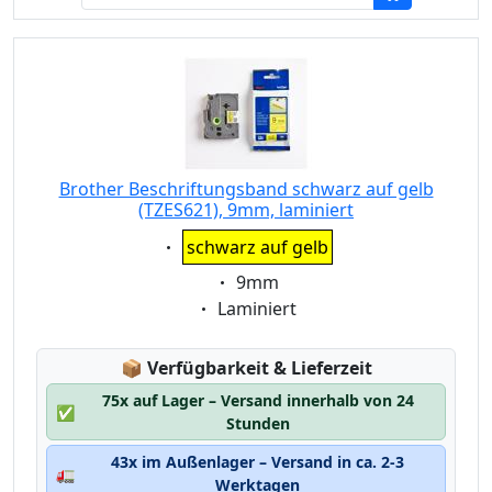
Brother Beschriftungsband schwarz auf gelb
(TZES621), 9mm, laminiert
Eigenschaft:
schwarz auf gelb
Eigenschaft:
9mm
Eigenschaft:
Laminiert
Lagerstatus:
📦
Verfügbarkeit & Lieferzeit
75x auf Lager – Versand innerhalb von 24
✅
Stunden
43x im Außenlager – Versand in ca. 2-3
🚛
Werktagen