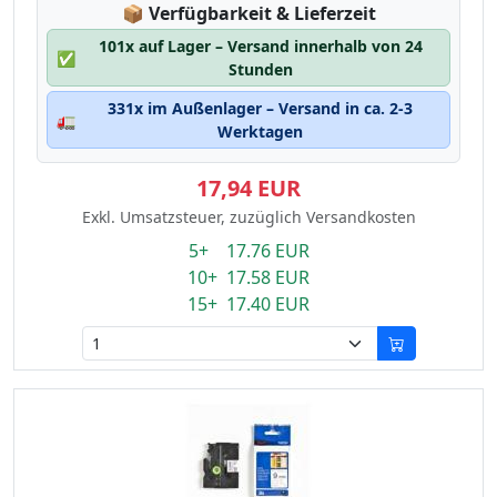
Lagerstatus:
📦
Verfügbarkeit & Lieferzeit
101x auf Lager – Versand innerhalb von 24
✅
Stunden
331x im Außenlager – Versand in ca. 2-3
🚛
Werktagen
17,94 EUR
Exkl. Umsatzsteuer, zuzüglich Versandkosten
5+ 17.76 EUR
10+ 17.58 EUR
15+ 17.40 EUR