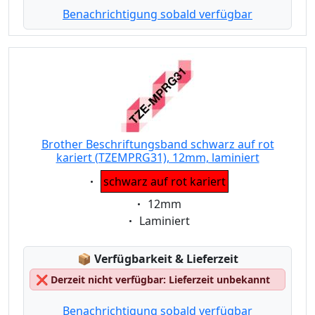
Benachrichtigung sobald verfügbar
Brother Beschriftungsband schwarz auf rot
kariert (TZEMPRG31), 12mm, laminiert
Eigenschaft:
schwarz auf rot kariert
Eigenschaft:
12mm
Eigenschaft:
Laminiert
Lagerstatus:
📦
Verfügbarkeit & Lieferzeit
❌
Derzeit nicht verfügbar: Lieferzeit unbekannt
Benachrichtigung sobald verfügbar