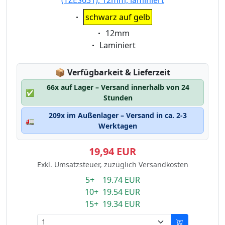
(TZES631), 12mm, laminiert
Eigenschaft:
schwarz auf gelb
Eigenschaft:
12mm
Eigenschaft:
Laminiert
Lagerstatus:
📦
Verfügbarkeit & Lieferzeit
66x auf Lager – Versand innerhalb von 24
✅
Stunden
209x im Außenlager – Versand in ca. 2-3
🚛
Werktagen
19,94 EUR
Exkl. Umsatzsteuer, zuzüglich Versandkosten
5+ 19.74 EUR
10+ 19.54 EUR
15+ 19.34 EUR