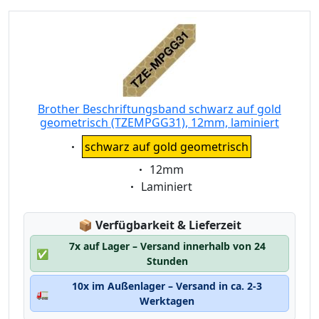
Brother Beschriftungsband schwarz auf gold
geometrisch (TZEMPGG31), 12mm, laminiert
Eigenschaft:
schwarz auf gold geometrisch
Eigenschaft:
12mm
Eigenschaft:
Laminiert
Lagerstatus:
📦
Verfügbarkeit & Lieferzeit
7x auf Lager – Versand innerhalb von 24
✅
Stunden
10x im Außenlager – Versand in ca. 2-3
🚛
Werktagen