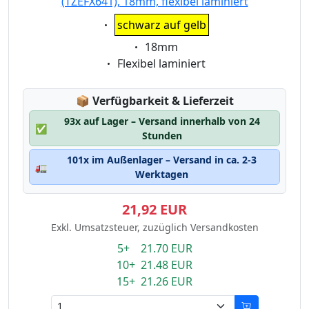
(TZEFX641), 18mm, flexibel laminiert
Eigenschaft:
schwarz auf gelb
Eigenschaft:
18mm
Eigenschaft:
Flexibel laminiert
Lagerstatus:
📦
Verfügbarkeit & Lieferzeit
93x auf Lager – Versand innerhalb von 24
✅
Stunden
101x im Außenlager – Versand in ca. 2-3
🚛
Werktagen
21,92 EUR
Exkl. Umsatzsteuer, zuzüglich Versandkosten
5+ 21.70 EUR
10+ 21.48 EUR
15+ 21.26 EUR