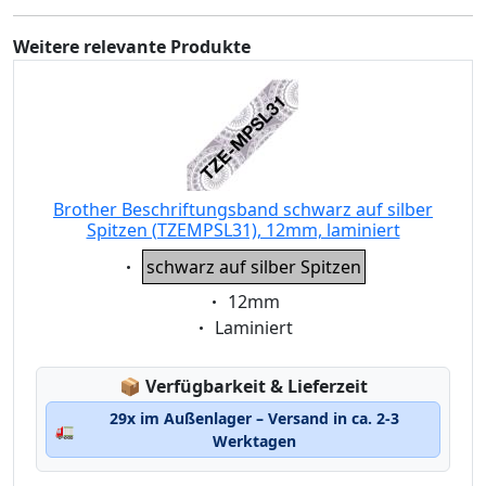
Weitere relevante Produkte
Brother Beschriftungsband schwarz auf silber
Spitzen (TZEMPSL31), 12mm, laminiert
Eigenschaft:
schwarz auf silber Spitzen
Eigenschaft:
12mm
Eigenschaft:
Laminiert
Lagerstatus:
📦
Verfügbarkeit & Lieferzeit
29x im Außenlager – Versand in ca. 2-3
🚛
Werktagen