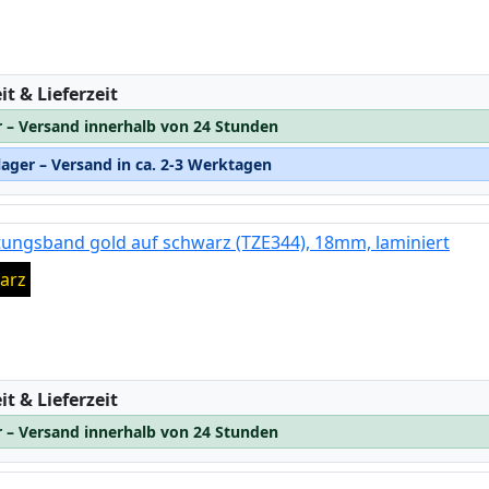
:
t & Lieferzeit
r – Versand innerhalb von 24 Stunden
ager – Versand in ca. 2-3 Werktagen
tungsband gold auf schwarz (TZE344), 18mm, laminiert
arz
:
t & Lieferzeit
r – Versand innerhalb von 24 Stunden