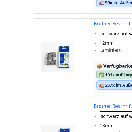
🚛
90x im Außen
Brother Beschrif
Eigenschaft:
schwarz auf w
Eigenschaft:
12mm
Eigenschaft:
Laminiert
Lagerstatus
📦
Verfügbarkei
✅
101x auf Lag
🚛
267x im Auße
Brother Beschrif
Eigenschaft:
schwarz auf w
Eigenschaft:
18mm