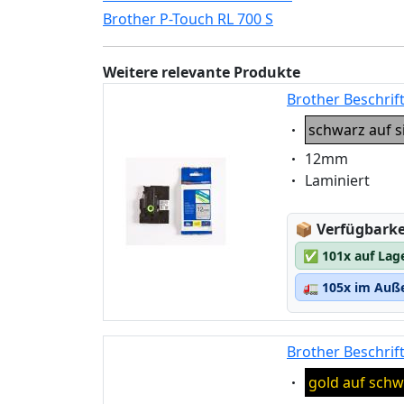
Brother P-Touch RL 700 S
Weitere relevante Produkte
Brother Beschrif
Eigenschaft:
schwarz auf s
Eigenschaft:
12mm
Eigenschaft:
Laminiert
Lagerstatus
📦
Verfügbarkei
✅
101x auf Lag
🚛
105x im Auße
Brother Beschrif
Eigenschaft:
gold auf schw