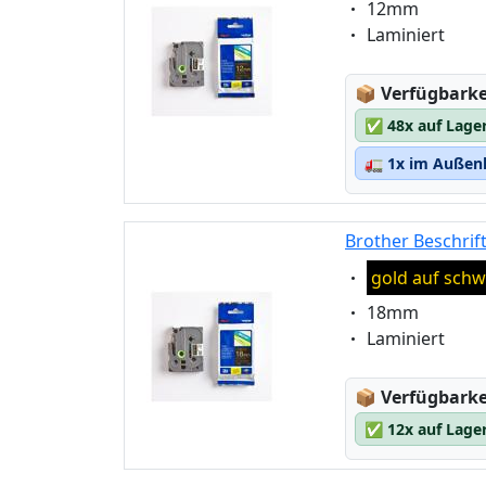
Eigenschaft:
12mm
Eigenschaft:
Laminiert
Lagerstatus
📦
Verfügbarkei
✅
48x auf Lage
🚛
1x im Außenl
Brother Beschrif
Eigenschaft:
gold auf schw
Eigenschaft:
18mm
Eigenschaft:
Laminiert
Lagerstatus
📦
Verfügbarkei
✅
12x auf Lage