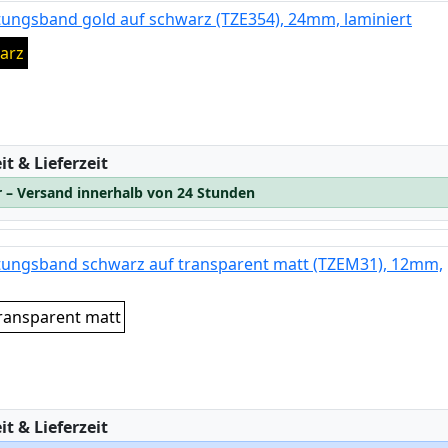
tungsband gold auf schwarz (TZE354), 24mm, laminiert
arz
:
t & Lieferzeit
r – Versand innerhalb von 24 Stunden
ftungsband schwarz auf transparent matt (TZEM31), 12mm,
ransparent matt
:
t & Lieferzeit