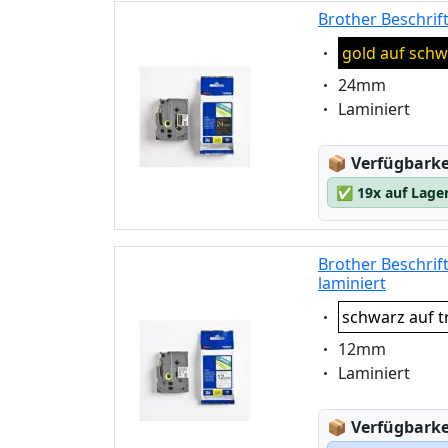
Brother Beschrif
Eigenschaft:
gold auf schw
Eigenschaft:
24mm
Eigenschaft:
Laminiert
Lagerstatus
📦
Verfügbarkei
✅
19x auf Lage
Brother Beschri
laminiert
Eigenschaft:
schwarz auf t
Eigenschaft:
12mm
Eigenschaft:
Laminiert
Lagerstatus
📦
Verfügbarkei