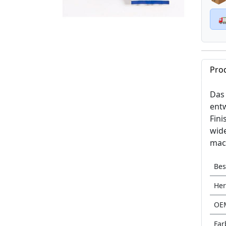

Pro
Das
entw
Fini
wide
mach
Bes
Her
OE
Far