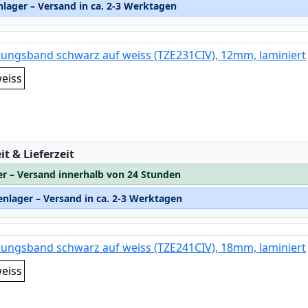
lager – Versand in ca. 2-3 Werktagen
tungsband schwarz auf weiss (TZE231CIV), 12mm, laminiert
eiss
:
t & Lieferzeit
er – Versand innerhalb von 24 Stunden
nlager – Versand in ca. 2-3 Werktagen
tungsband schwarz auf weiss (TZE241CIV), 18mm, laminiert
eiss