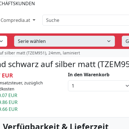
SCHÄFTSKUNDEN
Suche
Compredia.at
uf silber matt (TZEM951), 24mm, laminiert
d schwarz auf silber matt (TZEM95
7 EUR
In den Warenkorb
msatzsteuer, zuzüglich
dkosten
.07 EUR
9.86 EUR
9.66 EUR
 Verfügbarkeit & Lieferzeit