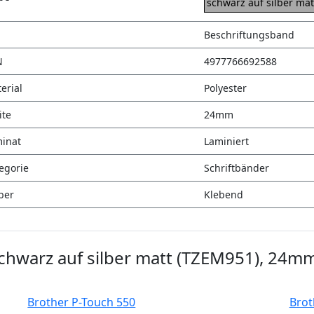
schwarz auf silber mat
Beschriftungsband
N
4977766692588
erial
Polyester
ite
24mm
inat
Laminiert
egorie
Schriftbänder
ber
Klebend
hwarz auf silber matt (TZEM951), 24mm,
Brother P-Touch 550
Brot