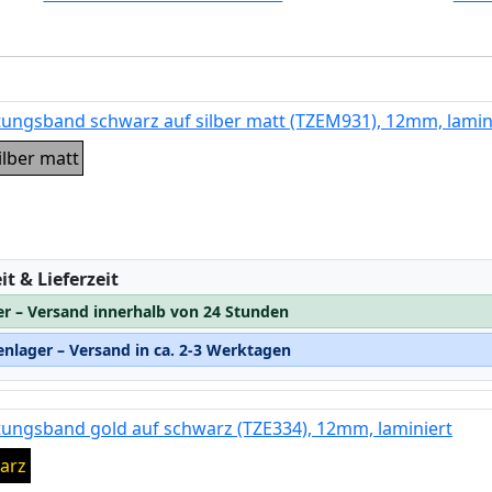
tungsband schwarz auf silber matt (TZEM931), 12mm, lamin
ilber matt
:
t & Lieferzeit
er – Versand innerhalb von 24 Stunden
nlager – Versand in ca. 2-3 Werktagen
tungsband gold auf schwarz (TZE334), 12mm, laminiert
arz