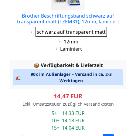
Brother Beschriftungsband schwarz auf
transparent matt (TZEM31), 12mm, laminiert
Eigenschaft:
schwarz auf transparent matt
Eigenschaft:
12mm
Eigenschaft:
Laminiert
Lagerstatus:
📦
Verfügbarkeit & Lieferzeit
90x im Außenlager – Versand in ca. 2-3
🚛
Werktagen
14,47 EUR
Exkl. Umsatzsteuer, zuzüglich Versandkosten
5+ 14.33 EUR
10+ 14.18 EUR
15+ 14.04 EUR