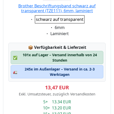
Brother Beschriftungsband schwarz auf
transparent (TZE111), 6mm, laminiert
Eigenschaft:
schwarz auf transparent
Eigenschaft:
6mm
Eigenschaft:
Laminiert
Lagerstatus:
📦
Verfügbarkeit & Lieferzeit
101x auf Lager – Versand innerhalb von 24
✅
Stunden
245x im Außenlager – Versand in ca. 2-3
🚛
Werktagen
13,47 EUR
Exkl. Umsatzsteuer, zuzüglich Versandkosten
5+ 13.34 EUR
10+ 13.20 EUR