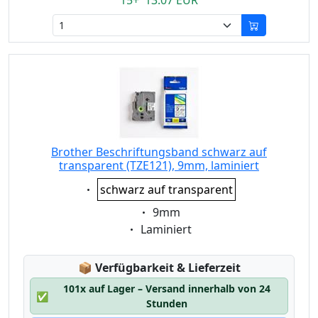
15+ 13.07 EUR
Brother Beschriftungsband schwarz auf
transparent (TZE121), 9mm, laminiert
Eigenschaft:
schwarz auf transparent
Eigenschaft:
9mm
Eigenschaft:
Laminiert
Lagerstatus:
📦
Verfügbarkeit & Lieferzeit
101x auf Lager – Versand innerhalb von 24
✅
Stunden