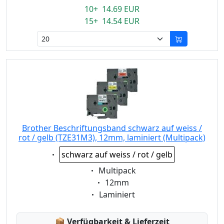
10+ 14.69 EUR
15+ 14.54 EUR
Brother Beschriftungsband schwarz auf weiss /
rot / gelb (TZE31M3), 12mm, laminiert (Multipack)
Eigenschaft:
schwarz auf weiss / rot / gelb
Eigenschaft:
Multipack
Eigenschaft:
12mm
Eigenschaft:
Laminiert
Lagerstatus:
📦
Verfügbarkeit & Lieferzeit