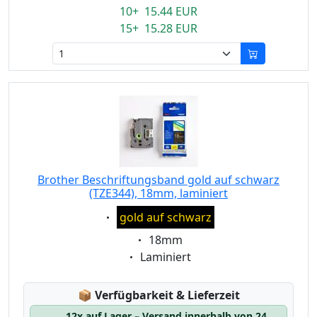
10+ 15.44 EUR
15+ 15.28 EUR
Brother Beschriftungsband gold auf schwarz
(TZE344), 18mm, laminiert
Eigenschaft:
gold auf schwarz
Eigenschaft:
18mm
Eigenschaft:
Laminiert
Lagerstatus:
📦
Verfügbarkeit & Lieferzeit
12x auf Lager – Versand innerhalb von 24