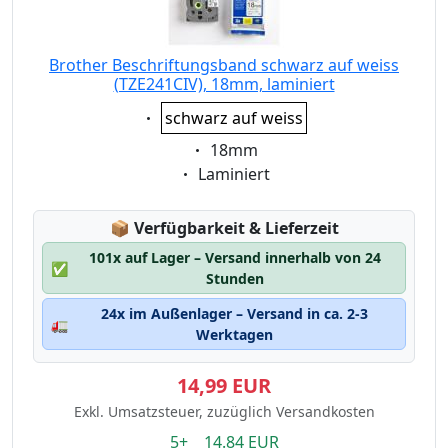
Brother Beschriftungsband schwarz auf weiss
(TZE241CIV), 18mm, laminiert
Eigenschaft:
schwarz auf weiss
Eigenschaft:
18mm
Eigenschaft:
Laminiert
Lagerstatus:
📦
Verfügbarkeit & Lieferzeit
101x auf Lager – Versand innerhalb von 24
✅
Stunden
24x im Außenlager – Versand in ca. 2-3
🚛
Werktagen
14,99 EUR
Exkl. Umsatzsteuer, zuzüglich Versandkosten
5+ 14.84 EUR