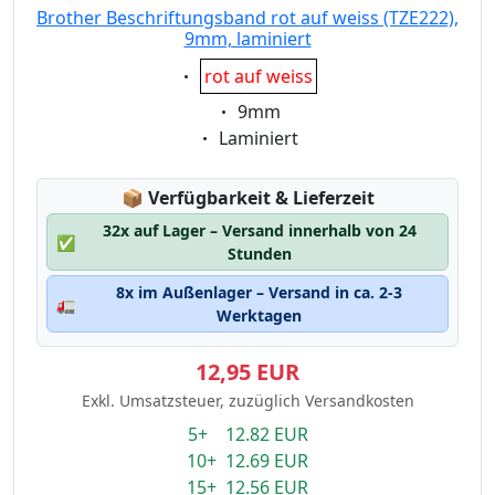
Brother Beschriftungsband rot auf weiss (TZE222),
9mm, laminiert
Eigenschaft:
rot auf weiss
Eigenschaft:
9mm
Eigenschaft:
Laminiert
Lagerstatus:
📦
Verfügbarkeit & Lieferzeit
32x auf Lager – Versand innerhalb von 24
✅
Stunden
8x im Außenlager – Versand in ca. 2-3
🚛
Werktagen
12,95 EUR
Exkl. Umsatzsteuer, zuzüglich Versandkosten
5+ 12.82 EUR
10+ 12.69 EUR
15+ 12.56 EUR