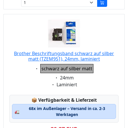
Brother Beschriftungsband schwarz auf silber
matt (TZEM951), 24mm, laminiert
Eigenschaft:
schwarz auf silber matt
Eigenschaft:
24mm
Eigenschaft:
Laminiert
Lagerstatus:
📦
Verfügbarkeit & Lieferzeit
68x im Außenlager – Versand in ca. 2-3
🚛
Werktagen