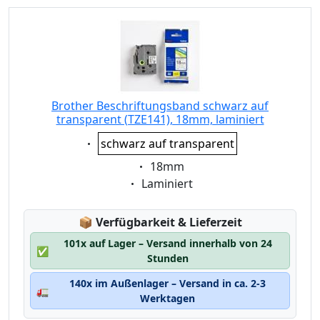
Brother Beschriftungsband schwarz auf
transparent (TZE141), 18mm, laminiert
Eigenschaft:
schwarz auf transparent
Eigenschaft:
18mm
Eigenschaft:
Laminiert
Lagerstatus:
📦
Verfügbarkeit & Lieferzeit
101x auf Lager – Versand innerhalb von 24
✅
Stunden
140x im Außenlager – Versand in ca. 2-3
🚛
Werktagen