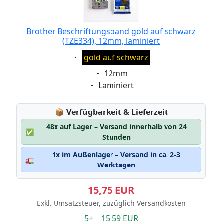
Brother Beschriftungsband gold auf schwarz
(TZE334), 12mm, laminiert
Eigenschaft:
gold auf schwarz
Eigenschaft:
12mm
Eigenschaft:
Laminiert
Lagerstatus:
📦
Verfügbarkeit & Lieferzeit
48x auf Lager – Versand innerhalb von 24
✅
Stunden
1x im Außenlager – Versand in ca. 2-3
🚛
Werktagen
15,75 EUR
Exkl. Umsatzsteuer, zuzüglich Versandkosten
5+ 15.59 EUR