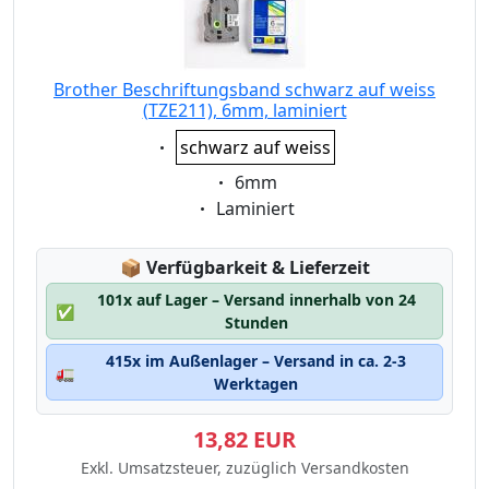
Brother Beschriftungsband schwarz auf weiss
(TZE211), 6mm, laminiert
Eigenschaft:
schwarz auf weiss
Eigenschaft:
6mm
Eigenschaft:
Laminiert
Lagerstatus:
📦
Verfügbarkeit & Lieferzeit
101x auf Lager – Versand innerhalb von 24
✅
Stunden
415x im Außenlager – Versand in ca. 2-3
🚛
Werktagen
13,82 EUR
Exkl. Umsatzsteuer, zuzüglich Versandkosten