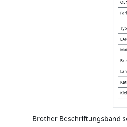
OE
Far
Typ
EA
Mat
Bre
Lam
Kat
Kle
Brother Beschriftungsband sc