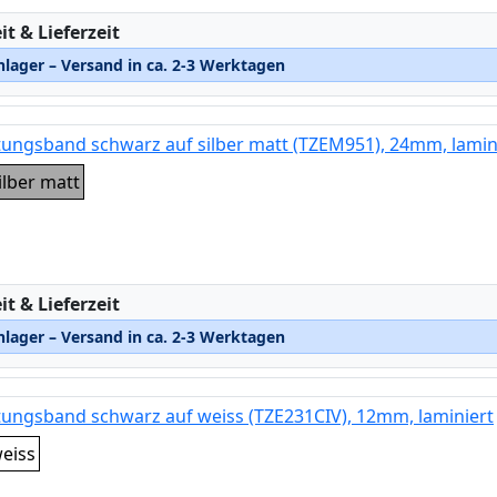
:
t & Lieferzeit
lager – Versand in ca. 2-3 Werktagen
tungsband schwarz auf silber matt (TZEM951), 24mm, lamin
ilber matt
:
t & Lieferzeit
lager – Versand in ca. 2-3 Werktagen
tungsband schwarz auf weiss (TZE231CIV), 12mm, laminiert
eiss