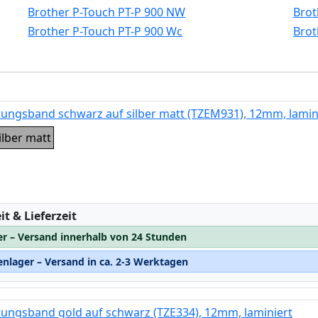
Brother P-Touch PT-P 900 NW
Brot
Brother P-Touch PT-P 900 Wc
Brot
tungsband schwarz auf silber matt (TZEM931), 12mm, lamin
ilber matt
:
t & Lieferzeit
er – Versand innerhalb von 24 Stunden
nlager – Versand in ca. 2-3 Werktagen
tungsband gold auf schwarz (TZE334), 12mm, laminiert