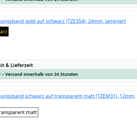
tungsband gold auf schwarz (TZE354), 24mm, laminiert
arz
:
t & Lieferzeit
r – Versand innerhalb von 24 Stunden
ftungsband schwarz auf transparent matt (TZEM31), 12mm,
ransparent matt