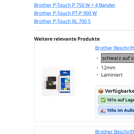
Brother P-Touch P 750 W + 4 Bänder
Brother P-Touch PT-P 900 W
Brother P-Touch RL 700 S
Weitere relevante Produkte
Brother Beschrif
Eigenschaft:
schwarz auf s
Eigenschaft:
12mm
Eigenschaft:
Laminiert
Lagerstatus
📦
Verfügbarkei
✅
101x auf Lag
🚛
105x im Auße
Brother Beschrif