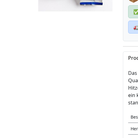

Pro
Das 
Qual
Hitz
ein
stan
Bes
Her