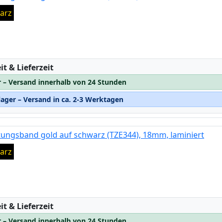
arz
:
t & Lieferzeit
r – Versand innerhalb von 24 Stunden
ager – Versand in ca. 2-3 Werktagen
tungsband gold auf schwarz (TZE344), 18mm, laminiert
arz
:
t & Lieferzeit
r – Versand innerhalb von 24 Stunden