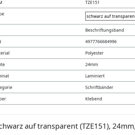
M
TZE151
be
schwarz auf transparen
Beschriftungsband
N
4977766684996
erial
Polyester
ite
24mm
inat
Laminiert
egorie
Schriftbänder
ber
Klebend
hwarz auf transparent (TZE151), 24mm,