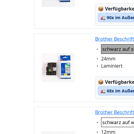
Lagerstatus
📦
Verfügbarkei
🚛
90x im Außen
Brother Beschrif
Eigenschaft:
schwarz auf s
Eigenschaft:
24mm
Eigenschaft:
Laminiert
Lagerstatus
📦
Verfügbarkei
🚛
68x im Außen
Brother Beschrif
Eigenschaft:
schwarz auf w
Eigenschaft:
12mm