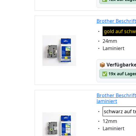
Brother Beschrif
Eigenschaft:
gold auf schw
Eigenschaft:
24mm
Eigenschaft:
Laminiert
Lagerstatus
📦
Verfügbarkei
✅
19x auf Lage
Brother Beschri
laminiert
Eigenschaft:
schwarz auf t
Eigenschaft:
12mm
Eigenschaft:
Laminiert