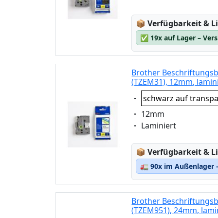
Lagerstatus:
📦
Verfügbarkeit & Li
✅
19x auf Lager – Ver
Brother Beschriftungs
(TZEM31), 12mm, lamin
Eigenschaft:
schwarz auf transp
Eigenschaft:
12mm
Eigenschaft:
Laminiert
Lagerstatus:
📦
Verfügbarkeit & Li
🚛
90x im Außenlager –
Brother Beschriftungsb
(TZEM951), 24mm, lami