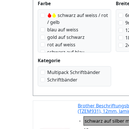
Produktfilter
Farbe
Breit
schwarz auf weiss / rot
6
/ gelb
9
blau auf weiss
1
gold auf schwarz
1
rot auf weiss
2
schwarz auf blau
schwarz auf gelb
Kategorie
schwarz auf grün
Multipack Schriftbänder
schwarz auf rot
Schriftbänder
schwarz auf signal Orange
schwarz auf signal gelb
schwarz auf silber matt
schwarz auf transparent
Brother Beschriftungsb
(TZEM931), 12mm, lami
schwarz auf transparent
Eigenschaft:
matt
schwarz auf silber 
schwarz auf weiss