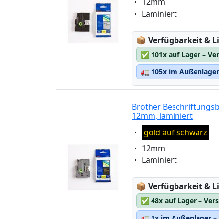
Eigenschaft:
12mm
weiss auf rot
Eigenschaft:
Laminiert
weiss auf schwarz
Lagerstatus:
📦
Verfügbarkeit & Li
✅
101x auf Lager – Ve
🚛
105x im Außenlager 
Brother Beschriftungsb
12mm, laminiert
Eigenschaft:
gold auf schwarz
Eigenschaft:
12mm
Eigenschaft:
Laminiert
Lagerstatus:
📦
Verfügbarkeit & Li
✅
48x auf Lager – Ver
🚛
1x im Außenlager – 