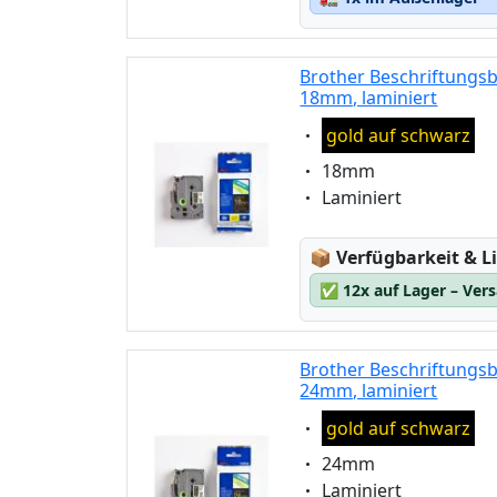
Brother Beschriftungsb
18mm, laminiert
Eigenschaft:
gold auf schwarz
Eigenschaft:
18mm
Eigenschaft:
Laminiert
Lagerstatus:
📦
Verfügbarkeit & Li
✅
12x auf Lager – Ver
Brother Beschriftungsb
24mm, laminiert
Eigenschaft:
gold auf schwarz
Eigenschaft:
24mm
Eigenschaft:
Laminiert