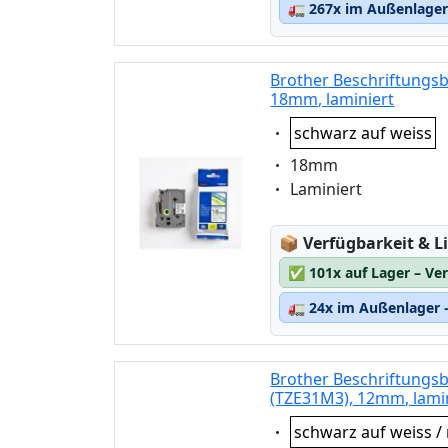
🚛
267x im Außenlager 
Brother Beschriftungsb
18mm, laminiert
Eigenschaft:
schwarz auf weiss
Eigenschaft:
18mm
Eigenschaft:
Laminiert
Lagerstatus:
📦
Verfügbarkeit & Li
✅
101x auf Lager – Ve
🚛
24x im Außenlager –
Brother Beschriftungsb
(TZE31M3), 12mm, lamin
Eigenschaft:
schwarz auf weiss / 