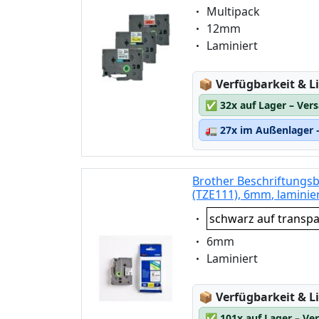
Eigenschaft:
Multipack
Eigenschaft:
12mm
Eigenschaft:
Laminiert
Lagerstatus:
📦
Verfügbarkeit & Li
✅
32x auf Lager – Ver
🚛
27x im Außenlager –
Brother Beschriftungs
(TZE111), 6mm, laminie
Eigenschaft:
schwarz auf transp
Eigenschaft:
6mm
Eigenschaft:
Laminiert
Lagerstatus:
📦
Verfügbarkeit & Li
✅
101x auf Lager – Ve