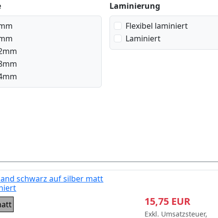
e
Laminierung
mm
Flexibel laminiert
mm
Laminiert
2mm
8mm
4mm
and schwarz auf silber matt
niert
15,75 EUR
matt
Exkl. Umsatzsteuer,