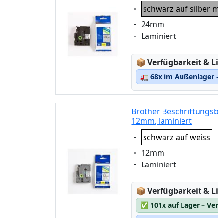
Eigenschaft:
schwarz auf silber 
Eigenschaft:
24mm
Eigenschaft:
Laminiert
Lagerstatus:
📦
Verfügbarkeit & Li
🚛
68x im Außenlager –
Brother Beschriftungsb
12mm, laminiert
Eigenschaft:
schwarz auf weiss
Eigenschaft:
12mm
Eigenschaft:
Laminiert
Lagerstatus:
📦
Verfügbarkeit & Li
✅
101x auf Lager – Ve