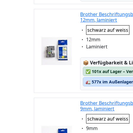
Brother Beschriftungsb
12mm, laminiert
Eigenschaft:
schwarz auf weiss
Eigenschaft:
12mm
Eigenschaft:
Laminiert
Lagerstatus:
📦
Verfügbarkeit & Li
✅
101x auf Lager – Ve
🚛
577x im Außenlager 
Brother Beschriftungsb
9mm, laminiert
Eigenschaft:
schwarz auf weiss
Eigenschaft:
9mm