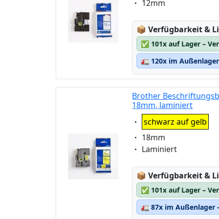
Eigenschaft:
12mm
Lagerstatus:
📦
Verfügbarkeit & Li
✅
101x auf Lager – Ve
🚛
120x im Außenlager 
Brother Beschriftungsb
18mm, laminiert
Eigenschaft:
schwarz auf gelb
Eigenschaft:
18mm
Eigenschaft:
Laminiert
Lagerstatus:
📦
Verfügbarkeit & Li
✅
101x auf Lager – Ve
🚛
87x im Außenlager –