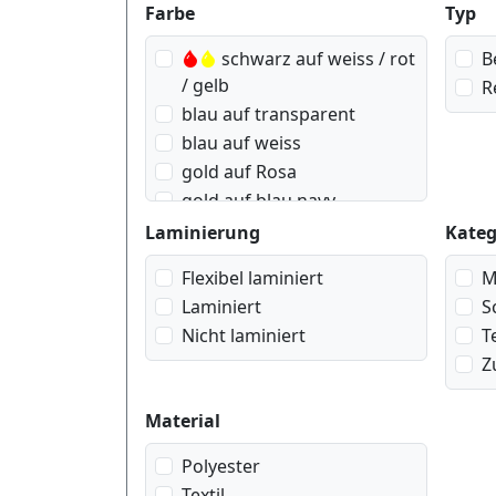
Produktfilter
Farbe
Typ
schwarz auf weiss / rot
B
/ gelb
R
blau auf transparent
blau auf weiss
gold auf Rosa
gold auf blau navy
gold auf rot wein
Laminierung
Kateg
gold auf weiss
Flexibel laminiert
M
rot auf transparent
Laminiert
S
rot auf weiss
Nicht laminiert
T
schwarz auf blau pastell
Z
schwarz auf gelb
schwarz auf gold
Material
geometrisch
schwarz auf lila pastell
Polyester
schwarz auf rosa Herzen
Textil