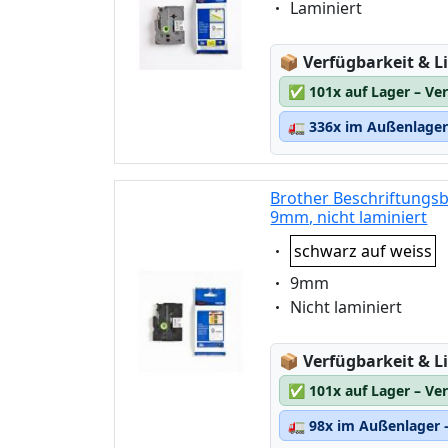
Eigenschaft:
Laminiert
Lagerstatus:
📦
Verfügbarkeit & Li
✅
101x auf Lager – Ve
🚛
336x im Außenlager 
Brother Beschriftungsb
9mm, nicht laminiert
Eigenschaft:
schwarz auf weiss
Eigenschaft:
9mm
Eigenschaft:
Nicht laminiert
Lagerstatus:
📦
Verfügbarkeit & Li
✅
101x auf Lager – Ve
🚛
98x im Außenlager –