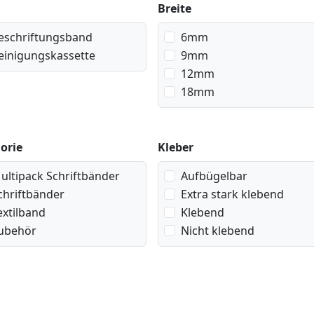
Breite
eschriftungsband
6mm
einigungskassette
9mm
12mm
18mm
orie
Kleber
ultipack Schriftbänder
Aufbügelbar
chriftbänder
Extra stark klebend
extilband
Klebend
ubehör
Nicht klebend