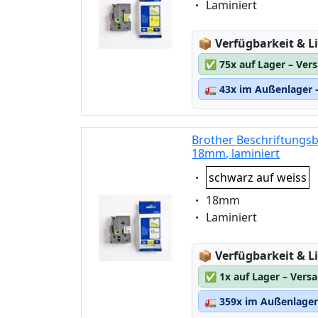
Eigenschaft:
Laminiert
Lagerstatus:
📦
Verfügbarkeit & Li
✅
75x auf Lager – Ver
🚛
43x im Außenlager –
Brother Beschriftungsb
18mm, laminiert
Eigenschaft:
schwarz auf weiss
Eigenschaft:
18mm
Eigenschaft:
Laminiert
Lagerstatus:
📦
Verfügbarkeit & Li
✅
1x auf Lager – Vers
🚛
359x im Außenlager 