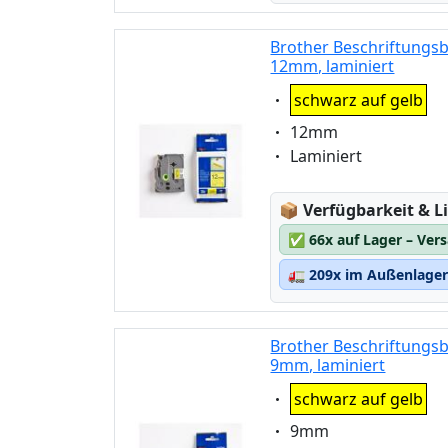
Brother Beschriftungsb
12mm, laminiert
Eigenschaft:
schwarz auf gelb
Eigenschaft:
12mm
Eigenschaft:
Laminiert
Lagerstatus:
📦
Verfügbarkeit & Li
✅
66x auf Lager – Ver
🚛
209x im Außenlager 
Brother Beschriftungsb
9mm, laminiert
Eigenschaft:
schwarz auf gelb
Eigenschaft:
9mm