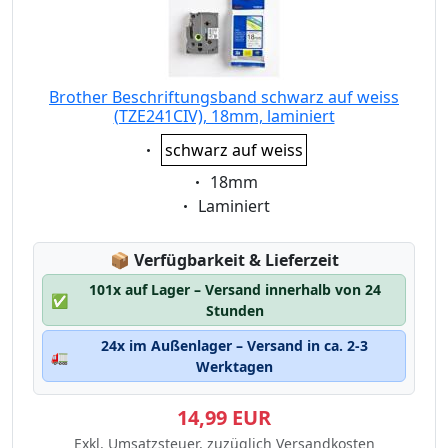
Brother Beschriftungsband schwarz auf weiss
(TZE241CIV), 18mm, laminiert
Eigenschaft:
schwarz auf weiss
Eigenschaft:
18mm
Eigenschaft:
Laminiert
Lagerstatus:
📦
Verfügbarkeit & Lieferzeit
101x auf Lager – Versand innerhalb von 24
✅
Stunden
24x im Außenlager – Versand in ca. 2-3
🚛
Werktagen
14,99 EUR
Exkl. Umsatzsteuer, zuzüglich Versandkosten