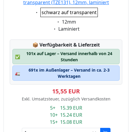
transparent (TZE131), 12mm, laminiert
Eigenschaft:
schwarz auf transparent
Eigenschaft:
12mm
Eigenschaft:
Laminiert
Lagerstatus:
📦
Verfügbarkeit & Lieferzeit
101x auf Lager – Versand innerhalb von 24
✅
Stunden
691x im Außenlager – Versand in ca. 2-3
🚛
Werktagen
15,55 EUR
Exkl. Umsatzsteuer, zuzüglich Versandkosten
5+ 15.39 EUR
10+ 15.24 EUR
15+ 15.08 EUR