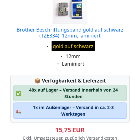
Brother Beschriftungsband gold auf schwarz
(TZE334), 12mm, laminiert
Eigenschaft:
gold auf schwarz
Eigenschaft:
12mm
Eigenschaft:
Laminiert
Lagerstatus:
📦
Verfügbarkeit & Lieferzeit
48x auf Lager – Versand innerhalb von 24
✅
Stunden
1x im Außenlager – Versand in ca. 2-3
🚛
Werktagen
15,75 EUR
Exkl. Umsatzsteuer, zuzüglich Versandkosten