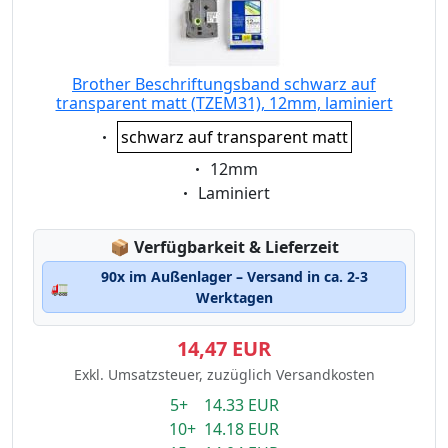
Brother Beschriftungsband schwarz auf
transparent matt (TZEM31), 12mm, laminiert
Eigenschaft:
schwarz auf transparent matt
Eigenschaft:
12mm
Eigenschaft:
Laminiert
Lagerstatus:
📦
Verfügbarkeit & Lieferzeit
90x im Außenlager – Versand in ca. 2-3
🚛
Werktagen
14,47 EUR
Exkl. Umsatzsteuer, zuzüglich Versandkosten
5+ 14.33 EUR
10+ 14.18 EUR