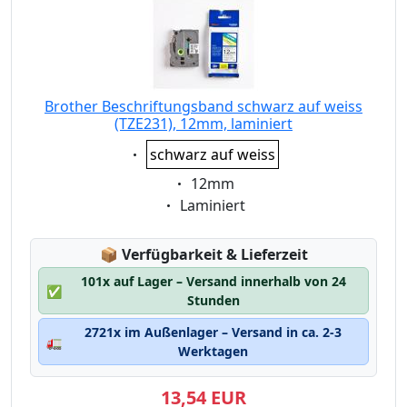
Brother Beschriftungsband schwarz auf weiss
(TZE231), 12mm, laminiert
Eigenschaft:
schwarz auf weiss
Eigenschaft:
12mm
Eigenschaft:
Laminiert
Lagerstatus:
📦
Verfügbarkeit & Lieferzeit
101x auf Lager – Versand innerhalb von 24
✅
Stunden
2721x im Außenlager – Versand in ca. 2-3
🚛
Werktagen
13,54 EUR