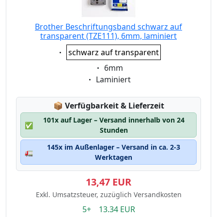
Brother Beschriftungsband schwarz auf
transparent (TZE111), 6mm, laminiert
Eigenschaft:
schwarz auf transparent
Eigenschaft:
6mm
Eigenschaft:
Laminiert
Lagerstatus:
📦
Verfügbarkeit & Lieferzeit
101x auf Lager – Versand innerhalb von 24
✅
Stunden
145x im Außenlager – Versand in ca. 2-3
🚛
Werktagen
13,47 EUR
Exkl. Umsatzsteuer, zuzüglich Versandkosten
5+ 13.34 EUR