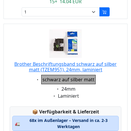
15+ 14.04 EUR
Brother Beschriftungsband schwarz auf silber
matt (TZEM951), 24mm, laminiert
Eigenschaft:
schwarz auf silber matt
Eigenschaft:
24mm
Eigenschaft:
Laminiert
Lagerstatus:
📦
Verfügbarkeit & Lieferzeit
68x im Außenlager – Versand in ca. 2-3
🚛
Werktagen