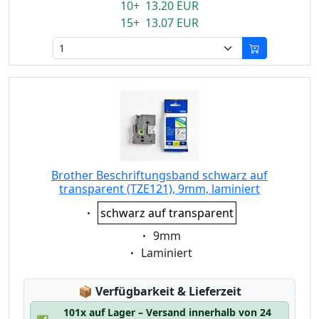
10+ 13.20 EUR
15+ 13.07 EUR
Brother Beschriftungsband schwarz auf
transparent (TZE121), 9mm, laminiert
Eigenschaft:
schwarz auf transparent
Eigenschaft:
9mm
Eigenschaft:
Laminiert
Lagerstatus:
📦
Verfügbarkeit & Lieferzeit
101x auf Lager – Versand innerhalb von 24