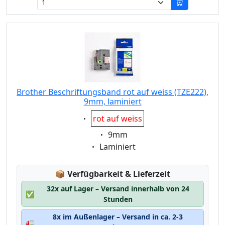
Brother Beschriftungsband rot auf weiss (TZE222),
9mm, laminiert
Eigenschaft:
rot auf weiss
Eigenschaft:
9mm
Eigenschaft:
Laminiert
Lagerstatus:
📦
Verfügbarkeit & Lieferzeit
32x auf Lager – Versand innerhalb von 24
✅
Stunden
8x im Außenlager – Versand in ca. 2-3
🚛