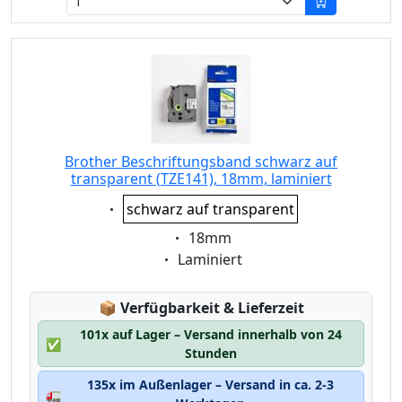
Brother Beschriftungsband schwarz auf
transparent (TZE141), 18mm, laminiert
Eigenschaft:
schwarz auf transparent
Eigenschaft:
18mm
Eigenschaft:
Laminiert
Lagerstatus:
📦
Verfügbarkeit & Lieferzeit
101x auf Lager – Versand innerhalb von 24
✅
Stunden
135x im Außenlager – Versand in ca. 2-3
🚛