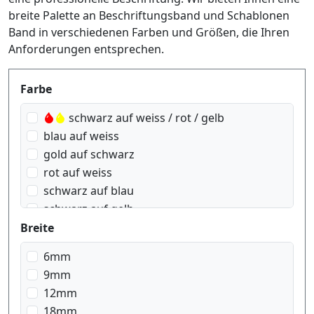
breite Palette an Beschriftungsband und Schablonen
Band in verschiedenen Farben und Größen, die Ihren
Anforderungen entsprechen.
Produktfilter
Farbe
schwarz auf weiss / rot / gelb
blau auf weiss
gold auf schwarz
rot auf weiss
schwarz auf blau
schwarz auf gelb
schwarz auf grün
Breite
schwarz auf rot
6mm
schwarz auf signal Orange
9mm
schwarz auf signal gelb
12mm
schwarz auf silber matt
18mm