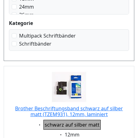
schwarz auf transparent
24mm
schwarz auf transparent matt
36mm
schwarz auf weiss
Kategorie
weiss auf rot
weiss auf schwarz
Multipack Schriftbänder
Schriftbänder
Brother Beschriftungsband schwarz auf silber
matt (TZEM931), 12mm, laminiert
Eigenschaft:
schwarz auf silber matt
Eigenschaft:
12mm