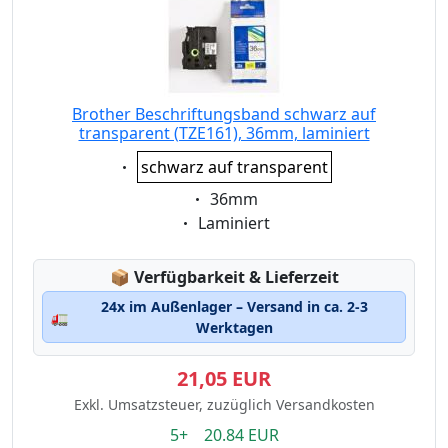
Brother Beschriftungsband schwarz auf
transparent (TZE161), 36mm, laminiert
Eigenschaft:
schwarz auf transparent
Eigenschaft:
36mm
Eigenschaft:
Laminiert
Lagerstatus:
📦
Verfügbarkeit & Lieferzeit
24x im Außenlager – Versand in ca. 2-3
🚛
Werktagen
21,05 EUR
Exkl. Umsatzsteuer, zuzüglich Versandkosten
5+ 20.84 EUR