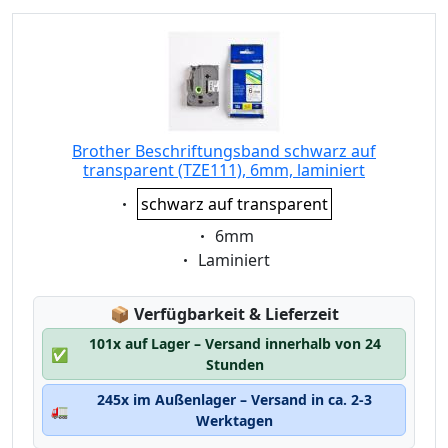
Brother Beschriftungsband schwarz auf
transparent (TZE111), 6mm, laminiert
Eigenschaft:
schwarz auf transparent
Eigenschaft:
6mm
Eigenschaft:
Laminiert
Lagerstatus:
📦
Verfügbarkeit & Lieferzeit
101x auf Lager – Versand innerhalb von 24
✅
Stunden
245x im Außenlager – Versand in ca. 2-3
🚛
Werktagen