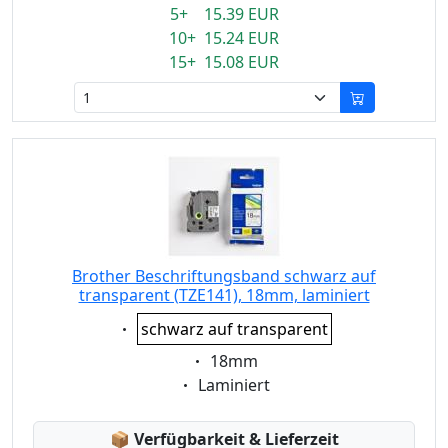
5+ 15.39 EUR
10+ 15.24 EUR
15+ 15.08 EUR
Brother Beschriftungsband schwarz auf
transparent (TZE141), 18mm, laminiert
Eigenschaft:
schwarz auf transparent
Eigenschaft:
18mm
Eigenschaft:
Laminiert
Lagerstatus:
📦
Verfügbarkeit & Lieferzeit