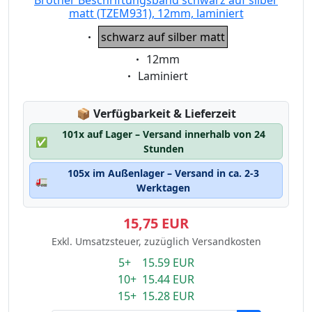
Brother Beschriftungsband schwarz auf silber
matt (TZEM931), 12mm, laminiert
Eigenschaft:
schwarz auf silber matt
Eigenschaft:
12mm
Eigenschaft:
Laminiert
Lagerstatus:
📦
Verfügbarkeit & Lieferzeit
101x auf Lager – Versand innerhalb von 24
✅
Stunden
105x im Außenlager – Versand in ca. 2-3
🚛
Werktagen
15,75 EUR
Exkl. Umsatzsteuer, zuzüglich Versandkosten
5+ 15.59 EUR
10+ 15.44 EUR
15+ 15.28 EUR