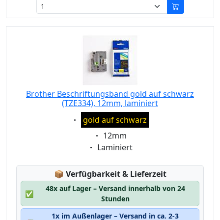
Brother Beschriftungsband gold auf schwarz
(TZE334), 12mm, laminiert
Eigenschaft:
gold auf schwarz
Eigenschaft:
12mm
Eigenschaft:
Laminiert
Lagerstatus:
📦
Verfügbarkeit & Lieferzeit
48x auf Lager – Versand innerhalb von 24
✅
Stunden
1x im Außenlager – Versand in ca. 2-3