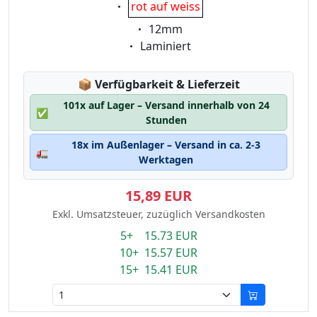
Eigenschaft:
rot auf weiss
Eigenschaft:
12mm
Eigenschaft:
Laminiert
Lagerstatus:
📦
Verfügbarkeit & Lieferzeit
101x auf Lager – Versand innerhalb von 24
✅
Stunden
18x im Außenlager – Versand in ca. 2-3
🚛
Werktagen
15,89 EUR
Exkl. Umsatzsteuer, zuzüglich Versandkosten
5+ 15.73 EUR
10+ 15.57 EUR
15+ 15.41 EUR