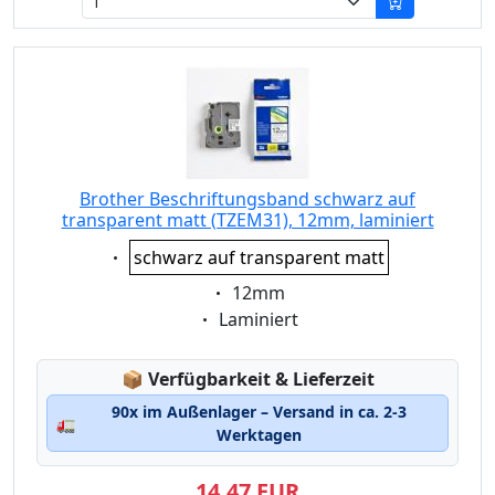
Brother Beschriftungsband schwarz auf
transparent matt (TZEM31), 12mm, laminiert
Eigenschaft:
schwarz auf transparent matt
Eigenschaft:
12mm
Eigenschaft:
Laminiert
Lagerstatus:
📦
Verfügbarkeit & Lieferzeit
90x im Außenlager – Versand in ca. 2-3
🚛
Werktagen
14,47 EUR