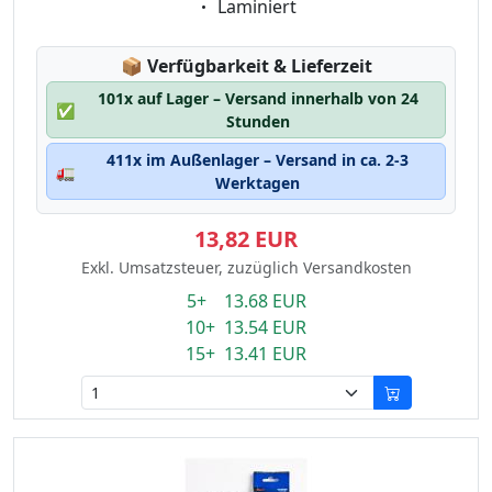
Eigenschaft:
Laminiert
Lagerstatus:
📦
Verfügbarkeit & Lieferzeit
101x auf Lager – Versand innerhalb von 24
✅
Stunden
411x im Außenlager – Versand in ca. 2-3
🚛
Werktagen
13,82 EUR
Exkl. Umsatzsteuer, zuzüglich Versandkosten
5+ 13.68 EUR
10+ 13.54 EUR
15+ 13.41 EUR