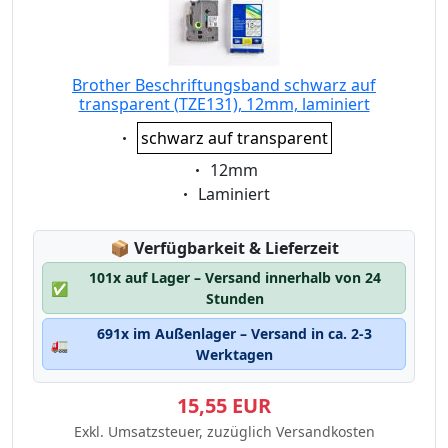
Brother Beschriftungsband schwarz auf
transparent (TZE131), 12mm, laminiert
Eigenschaft:
schwarz auf transparent
Eigenschaft:
12mm
Eigenschaft:
Laminiert
Lagerstatus:
📦
Verfügbarkeit & Lieferzeit
101x auf Lager – Versand innerhalb von 24
✅
Stunden
691x im Außenlager – Versand in ca. 2-3
🚛
Werktagen
15,55 EUR
Exkl. Umsatzsteuer, zuzüglich Versandkosten