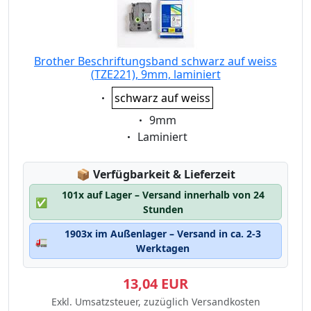
Brother Beschriftungsband schwarz auf weiss
(TZE221), 9mm, laminiert
Eigenschaft:
schwarz auf weiss
Eigenschaft:
9mm
Eigenschaft:
Laminiert
Lagerstatus:
📦
Verfügbarkeit & Lieferzeit
101x auf Lager – Versand innerhalb von 24
✅
Stunden
1903x im Außenlager – Versand in ca. 2-3
🚛
Werktagen
13,04 EUR
Exkl. Umsatzsteuer, zuzüglich Versandkosten