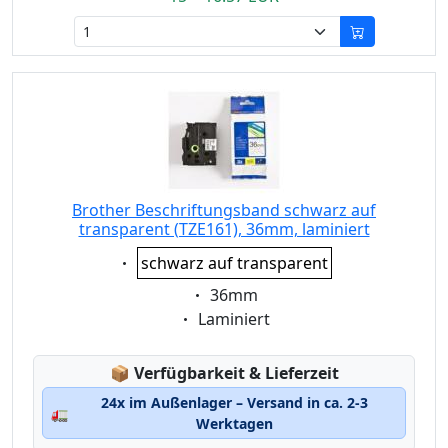
Brother Beschriftungsband schwarz auf
transparent (TZE161), 36mm, laminiert
Eigenschaft:
schwarz auf transparent
Eigenschaft:
36mm
Eigenschaft:
Laminiert
Lagerstatus:
📦
Verfügbarkeit & Lieferzeit
24x im Außenlager – Versand in ca. 2-3
🚛
Werktagen