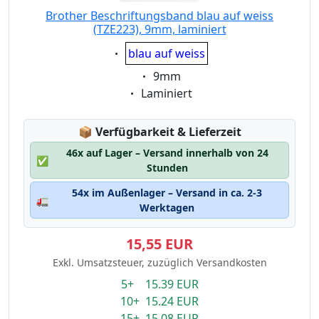
Brother Beschriftungsband blau auf weiss
(TZE223), 9mm, laminiert
Eigenschaft:
blau auf weiss
Eigenschaft:
9mm
Eigenschaft:
Laminiert
Lagerstatus:
📦
Verfügbarkeit & Lieferzeit
46x auf Lager – Versand innerhalb von 24
✅
Stunden
54x im Außenlager – Versand in ca. 2-3
🚛
Werktagen
15,55 EUR
Exkl. Umsatzsteuer, zuzüglich Versandkosten
5+ 15.39 EUR
10+ 15.24 EUR
15+ 15.08 EUR