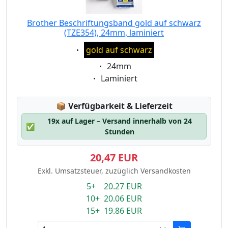
Brother Beschriftungsband gold auf schwarz
(TZE354), 24mm, laminiert
Eigenschaft:
gold auf schwarz
Eigenschaft:
24mm
Eigenschaft:
Laminiert
Lagerstatus:
📦
Verfügbarkeit & Lieferzeit
19x auf Lager – Versand innerhalb von 24
✅
Stunden
20,47 EUR
Exkl. Umsatzsteuer, zuzüglich Versandkosten
5+ 20.27 EUR
10+ 20.06 EUR
15+ 19.86 EUR