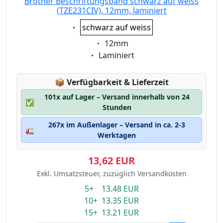
Brother Beschriftungsband schwarz auf weiss
(TZE231CIV), 12mm, laminiert
Eigenschaft:
schwarz auf weiss
Eigenschaft:
12mm
Eigenschaft:
Laminiert
Lagerstatus:
📦
Verfügbarkeit & Lieferzeit
101x auf Lager – Versand innerhalb von 24
✅
Stunden
267x im Außenlager – Versand in ca. 2-3
🚛
Werktagen
13,62 EUR
Exkl. Umsatzsteuer, zuzüglich Versandkosten
5+ 13.48 EUR
10+ 13.35 EUR
15+ 13.21 EUR