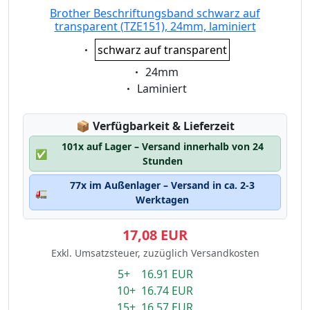
Brother Beschriftungsband schwarz auf
transparent (TZE151), 24mm, laminiert
Eigenschaft:
schwarz auf transparent
Eigenschaft:
24mm
Eigenschaft:
Laminiert
Lagerstatus:
📦
Verfügbarkeit & Lieferzeit
101x auf Lager – Versand innerhalb von 24
✅
Stunden
77x im Außenlager – Versand in ca. 2-3
🚛
Werktagen
17,08 EUR
Exkl. Umsatzsteuer, zuzüglich Versandkosten
5+ 16.91 EUR
10+ 16.74 EUR
15+ 16.57 EUR