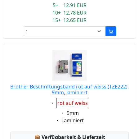
5+ 12.91 EUR
10+ 12.78 EUR
15+ 12.65 EUR
Brother Beschriftungsband rot auf weiss (TZE222),
9mm, laminiert
Eigenschaft:
rot auf weiss
Eigenschaft:
9mm
Eigenschaft:
Laminiert
Lagerstatus:
📦
Verfügbarkeit & Lieferzeit