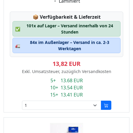
Eigenschaft:
Laminiert
Lagerstatus:
📦
Verfügbarkeit & Lieferzeit
101x auf Lager – Versand innerhalb von 24
✅
Stunden
84x im Außenlager – Versand in ca. 2-3
🚛
Werktagen
13,82 EUR
Exkl. Umsatzsteuer, zuzüglich Versandkosten
5+ 13.68 EUR
10+ 13.54 EUR
15+ 13.41 EUR