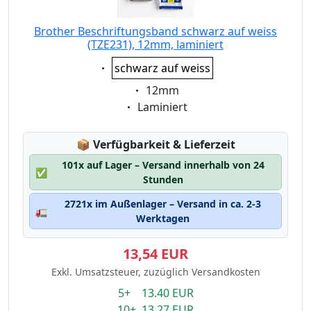
Brother Beschriftungsband schwarz auf weiss
(TZE231), 12mm, laminiert
Eigenschaft:
schwarz auf weiss
Eigenschaft:
12mm
Eigenschaft:
Laminiert
Lagerstatus:
📦
Verfügbarkeit & Lieferzeit
101x auf Lager – Versand innerhalb von 24
✅
Stunden
2721x im Außenlager – Versand in ca. 2-3
🚛
Werktagen
13,54 EUR
Exkl. Umsatzsteuer, zuzüglich Versandkosten
5+ 13.40 EUR
10+ 13.27 EUR