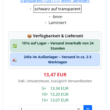
transparent (TZE111), 6mm, laminiert
Eigenschaft:
schwarz auf transparent
Eigenschaft:
6mm
Eigenschaft:
Laminiert
Lagerstatus:
📦
Verfügbarkeit & Lieferzeit
101x auf Lager – Versand innerhalb von 24
✅
Stunden
245x im Außenlager – Versand in ca. 2-3
🚛
Werktagen
13,47 EUR
Exkl. Umsatzsteuer, zuzüglich Versandkosten
5+ 13.34 EUR
10+ 13.20 EUR
15+ 13.07 EUR