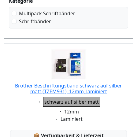
Kategorie
weiss auf rot
weiss auf schwarz
Multipack Schriftbänder
Schriftbänder
Brother Beschriftungsband schwarz auf silber
matt (TZEM931), 12mm, laminiert
Eigenschaft:
schwarz auf silber matt
Eigenschaft:
12mm
Eigenschaft:
Laminiert
Lagerstatus:
📦
Verfügbarkeit & Lieferzeit