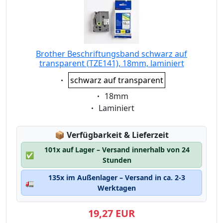
Brother Beschriftungsband schwarz auf
transparent (TZE141), 18mm, laminiert
Eigenschaft:
schwarz auf transparent
Eigenschaft:
18mm
Eigenschaft:
Laminiert
Lagerstatus:
📦
Verfügbarkeit & Lieferzeit
101x auf Lager – Versand innerhalb von 24
✅
Stunden
135x im Außenlager – Versand in ca. 2-3
🚛
Werktagen
19,27 EUR