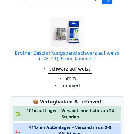
Brother Beschriftungsband schwarz auf weiss
(TZE211), 6mm, laminiert
Eigenschaft:
schwarz auf weiss
Eigenschaft:
6mm
Eigenschaft:
Laminiert
Lagerstatus:
📦
Verfügbarkeit & Lieferzeit
101x auf Lager – Versand innerhalb von 24
✅
Stunden
411x im Außenlager – Versand in ca. 2-3
🚛
Werktagen