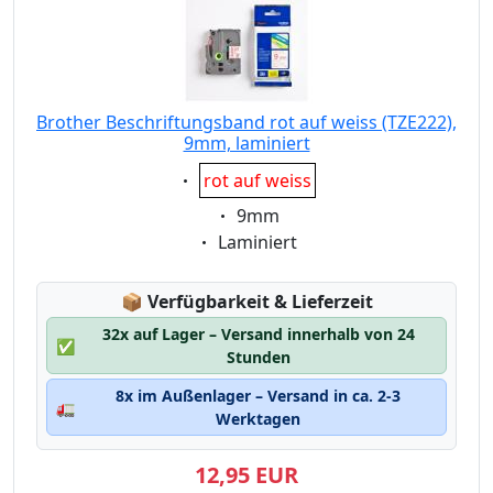
Brother Beschriftungsband rot auf weiss (TZE222),
9mm, laminiert
Eigenschaft:
rot auf weiss
Eigenschaft:
9mm
Eigenschaft:
Laminiert
Lagerstatus:
📦
Verfügbarkeit & Lieferzeit
32x auf Lager – Versand innerhalb von 24
✅
Stunden
8x im Außenlager – Versand in ca. 2-3
🚛
Werktagen
12,95 EUR