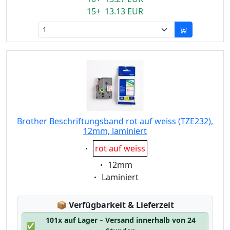
15+ 13.13 EUR
Brother Beschriftungsband rot auf weiss (TZE232),
12mm, laminiert
Eigenschaft:
rot auf weiss
Eigenschaft:
12mm
Eigenschaft:
Laminiert
Lagerstatus:
📦
Verfügbarkeit & Lieferzeit
101x auf Lager – Versand innerhalb von 24
✅