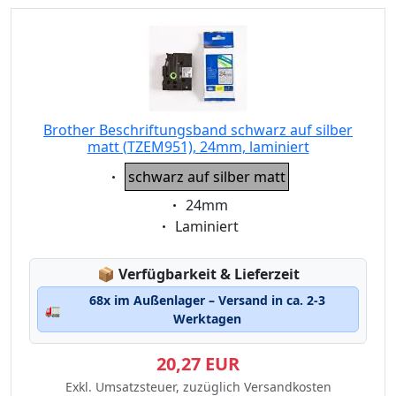
Brother Beschriftungsband schwarz auf silber
matt (TZEM951), 24mm, laminiert
Eigenschaft:
schwarz auf silber matt
Eigenschaft:
24mm
Eigenschaft:
Laminiert
Lagerstatus:
📦
Verfügbarkeit & Lieferzeit
68x im Außenlager – Versand in ca. 2-3
🚛
Werktagen
20,27 EUR
Exkl. Umsatzsteuer, zuzüglich Versandkosten