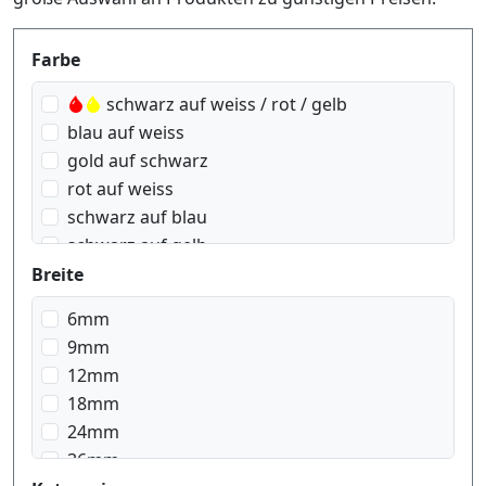
Produktfilter
Farbe
schwarz auf weiss / rot / gelb
blau auf weiss
gold auf schwarz
rot auf weiss
schwarz auf blau
schwarz auf gelb
schwarz auf grün
Breite
schwarz auf rot
6mm
schwarz auf signal Orange
9mm
schwarz auf signal gelb
12mm
schwarz auf silber matt
18mm
schwarz auf transparent
24mm
schwarz auf transparent matt
36mm
schwarz auf weiss