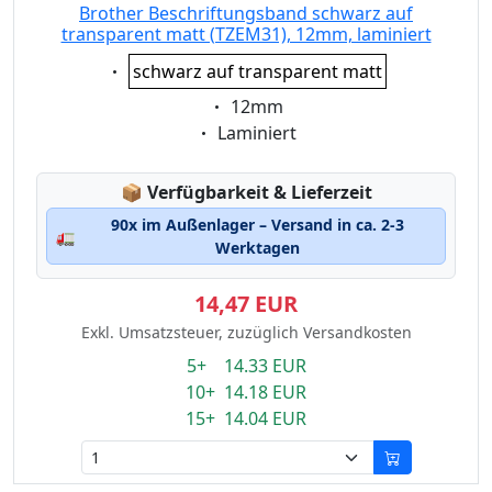
Brother Beschriftungsband schwarz auf
transparent matt (TZEM31), 12mm, laminiert
Eigenschaft:
schwarz auf transparent matt
Eigenschaft:
12mm
Eigenschaft:
Laminiert
Lagerstatus:
📦
Verfügbarkeit & Lieferzeit
90x im Außenlager – Versand in ca. 2-3
🚛
Werktagen
14,47 EUR
Exkl. Umsatzsteuer, zuzüglich Versandkosten
5+ 14.33 EUR
10+ 14.18 EUR
15+ 14.04 EUR