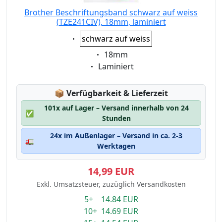
Brother Beschriftungsband schwarz auf weiss
(TZE241CIV), 18mm, laminiert
Eigenschaft:
schwarz auf weiss
Eigenschaft:
18mm
Eigenschaft:
Laminiert
Lagerstatus:
📦
Verfügbarkeit & Lieferzeit
101x auf Lager – Versand innerhalb von 24
✅
Stunden
24x im Außenlager – Versand in ca. 2-3
🚛
Werktagen
14,99 EUR
Exkl. Umsatzsteuer, zuzüglich Versandkosten
5+ 14.84 EUR
10+ 14.69 EUR