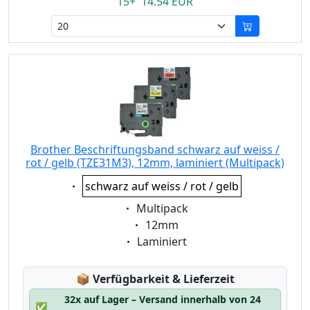
15+ 14.54 EUR
Brother Beschriftungsband schwarz auf weiss /
rot / gelb (TZE31M3), 12mm, laminiert (Multipack)
Eigenschaft:
schwarz auf weiss / rot / gelb
Eigenschaft:
Multipack
Eigenschaft:
12mm
Eigenschaft:
Laminiert
Lagerstatus:
📦
Verfügbarkeit & Lieferzeit
32x auf Lager – Versand innerhalb von 24
✅