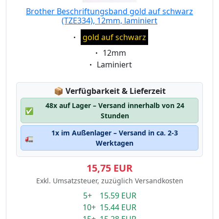
Brother Beschriftungsband gold auf schwarz
(TZE334), 12mm, laminiert
Eigenschaft:
gold auf schwarz
Eigenschaft:
12mm
Eigenschaft:
Laminiert
Lagerstatus:
📦
Verfügbarkeit & Lieferzeit
48x auf Lager – Versand innerhalb von 24
✅
Stunden
1x im Außenlager – Versand in ca. 2-3
🚛
Werktagen
15,75 EUR
Exkl. Umsatzsteuer, zuzüglich Versandkosten
5+ 15.59 EUR
10+ 15.44 EUR