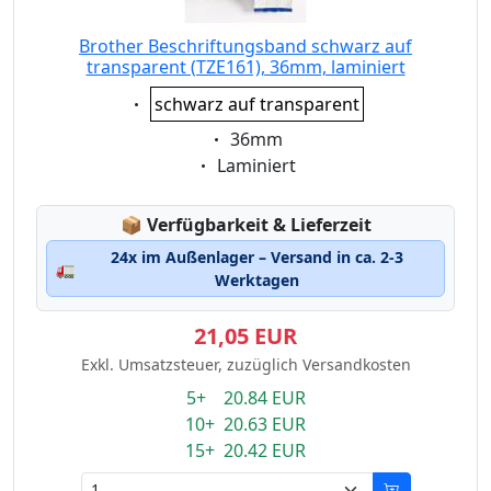
Brother Beschriftungsband schwarz auf
transparent (TZE161), 36mm, laminiert
Eigenschaft:
schwarz auf transparent
Eigenschaft:
36mm
Eigenschaft:
Laminiert
Lagerstatus:
📦
Verfügbarkeit & Lieferzeit
24x im Außenlager – Versand in ca. 2-3
🚛
Werktagen
21,05 EUR
Exkl. Umsatzsteuer, zuzüglich Versandkosten
5+ 20.84 EUR
10+ 20.63 EUR
15+ 20.42 EUR