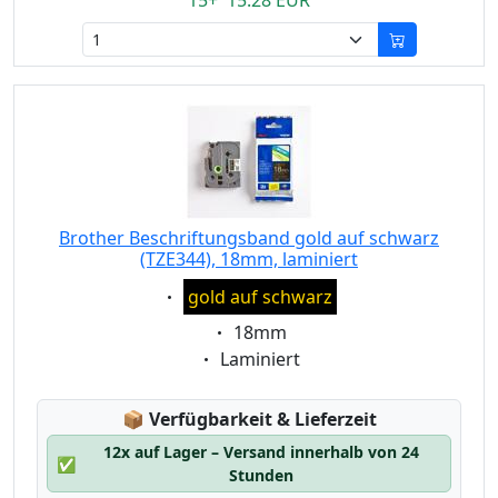
15+ 15.28 EUR
Brother Beschriftungsband gold auf schwarz
(TZE344), 18mm, laminiert
Eigenschaft:
gold auf schwarz
Eigenschaft:
18mm
Eigenschaft:
Laminiert
Lagerstatus:
📦
Verfügbarkeit & Lieferzeit
12x auf Lager – Versand innerhalb von 24
✅
Stunden