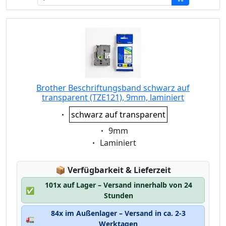
Brother Beschriftungsband schwarz auf
transparent (TZE121), 9mm, laminiert
Eigenschaft:
schwarz auf transparent
Eigenschaft:
9mm
Eigenschaft:
Laminiert
Lagerstatus:
📦
Verfügbarkeit & Lieferzeit
101x auf Lager – Versand innerhalb von 24
✅
Stunden
84x im Außenlager – Versand in ca. 2-3
🚛
Werktagen