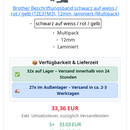
Brother Beschriftungsband schwarz auf weiss /
rot / gelb (TZE31M3), 12mm, laminiert (Multipack)
Eigenschaft:
schwarz auf weiss / rot / gelb
Eigenschaft:
Multipack
Eigenschaft:
12mm
Eigenschaft:
Laminiert
Lagerstatus:
📦
Verfügbarkeit & Lieferzeit
32x auf Lager – Versand innerhalb von 24
✅
Stunden
27x im Außenlager – Versand in ca. 2-3
🚛
Werktagen
33,36 EUR
Exkl. Umsatzsteuer, zuzüglich Versandkosten
5+ 33.03 EUR