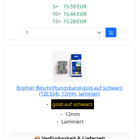
5+ 15.59 EUR
10+ 15.44 EUR
15+ 15.28 EUR
Brother Beschriftungsband gold auf schwarz
(TZE334), 12mm, laminiert
Eigenschaft:
gold auf schwarz
Eigenschaft:
12mm
Eigenschaft:
Laminiert
Lagerstatus:
📦
Verfügbarkeit & Lieferzeit