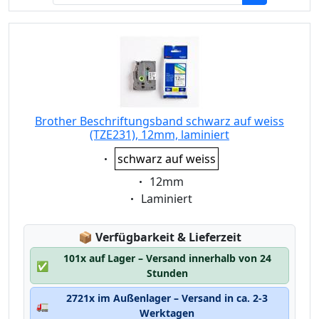
Brother Beschriftungsband schwarz auf weiss
(TZE231), 12mm, laminiert
Eigenschaft:
schwarz auf weiss
Eigenschaft:
12mm
Eigenschaft:
Laminiert
Lagerstatus:
📦
Verfügbarkeit & Lieferzeit
101x auf Lager – Versand innerhalb von 24
✅
Stunden
2721x im Außenlager – Versand in ca. 2-3
🚛
Werktagen