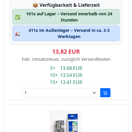
Lagerstatus:
📦
Verfügbarkeit & Lieferzeit
101x auf Lager – Versand innerhalb von 24
✅
Stunden
411x im Außenlager – Versand in ca. 2-3
🚛
Werktagen
13,82 EUR
Exkl. Umsatzsteuer, zuzüglich Versandkosten
5+ 13.68 EUR
10+ 13.54 EUR
15+ 13.41 EUR