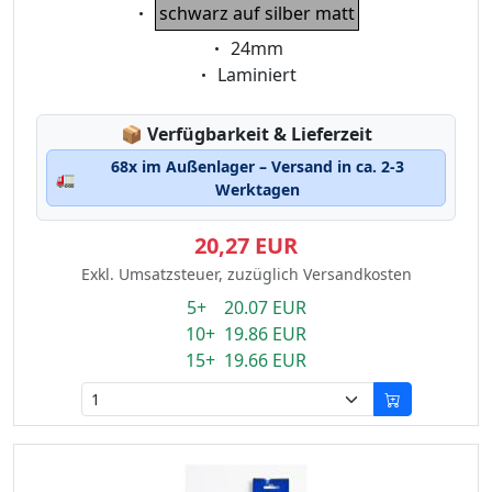
Eigenschaft:
schwarz auf silber matt
Eigenschaft:
24mm
Eigenschaft:
Laminiert
Lagerstatus:
📦
Verfügbarkeit & Lieferzeit
68x im Außenlager – Versand in ca. 2-3
🚛
Werktagen
20,27 EUR
Exkl. Umsatzsteuer, zuzüglich Versandkosten
5+ 20.07 EUR
10+ 19.86 EUR
15+ 19.66 EUR