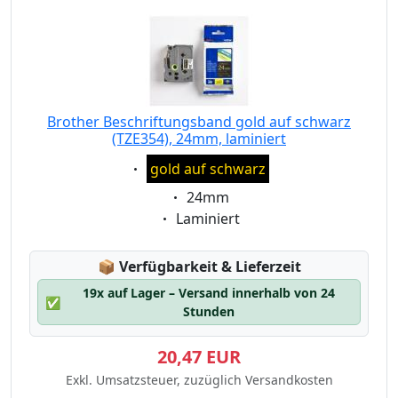
Brother Beschriftungsband gold auf schwarz
(TZE354), 24mm, laminiert
Eigenschaft:
gold auf schwarz
Eigenschaft:
24mm
Eigenschaft:
Laminiert
Lagerstatus:
📦
Verfügbarkeit & Lieferzeit
19x auf Lager – Versand innerhalb von 24
✅
Stunden
20,47 EUR
Exkl. Umsatzsteuer, zuzüglich Versandkosten