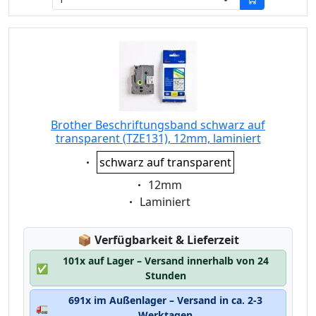
Brother Beschriftungsband schwarz auf
transparent (TZE131), 12mm, laminiert
Eigenschaft:
schwarz auf transparent
Eigenschaft:
12mm
Eigenschaft:
Laminiert
Lagerstatus:
📦
Verfügbarkeit & Lieferzeit
101x auf Lager – Versand innerhalb von 24
✅
Stunden
691x im Außenlager – Versand in ca. 2-3
🚛
Werktagen