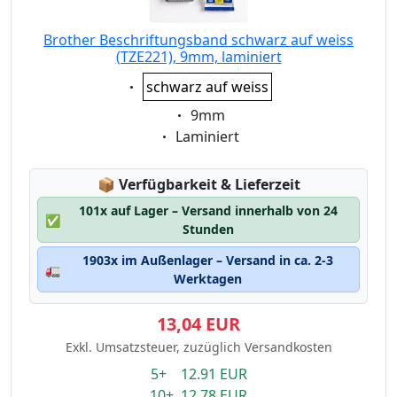
Brother Beschriftungsband schwarz auf weiss
(TZE221), 9mm, laminiert
Eigenschaft:
schwarz auf weiss
Eigenschaft:
9mm
Eigenschaft:
Laminiert
Lagerstatus:
📦
Verfügbarkeit & Lieferzeit
101x auf Lager – Versand innerhalb von 24
✅
Stunden
1903x im Außenlager – Versand in ca. 2-3
🚛
Werktagen
13,04 EUR
Exkl. Umsatzsteuer, zuzüglich Versandkosten
5+ 12.91 EUR
10+ 12.78 EUR