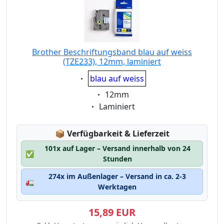
Brother Beschriftungsband blau auf weiss
(TZE233), 12mm, laminiert
Eigenschaft:
blau auf weiss
Eigenschaft:
12mm
Eigenschaft:
Laminiert
Lagerstatus:
📦
Verfügbarkeit & Lieferzeit
101x auf Lager – Versand innerhalb von 24
✅
Stunden
274x im Außenlager – Versand in ca. 2-3
🚛
Werktagen
15,89 EUR