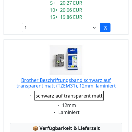
5+ 20.27 EUR
10+ 20.06 EUR
15+ 19.86 EUR
Brother Beschriftungsband schwarz auf
transparent matt (TZEM31), 12mm, laminiert
Eigenschaft:
schwarz auf transparent matt
Eigenschaft:
12mm
Eigenschaft:
Laminiert
Lagerstatus:
📦
Verfügbarkeit & Lieferzeit