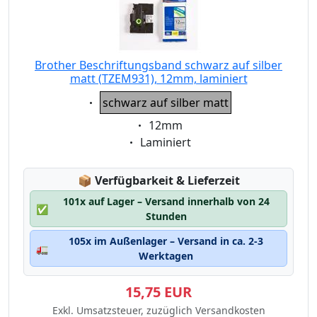
Brother Beschriftungsband schwarz auf silber
matt (TZEM931), 12mm, laminiert
Eigenschaft:
schwarz auf silber matt
Eigenschaft:
12mm
Eigenschaft:
Laminiert
Lagerstatus:
📦
Verfügbarkeit & Lieferzeit
101x auf Lager – Versand innerhalb von 24
✅
Stunden
105x im Außenlager – Versand in ca. 2-3
🚛
Werktagen
15,75 EUR
Exkl. Umsatzsteuer, zuzüglich Versandkosten