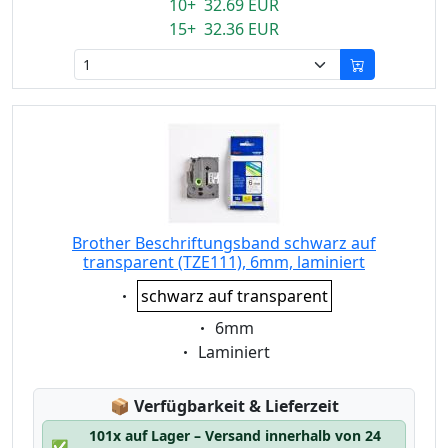
10+ 32.69 EUR
15+ 32.36 EUR
Brother Beschriftungsband schwarz auf
transparent (TZE111), 6mm, laminiert
Eigenschaft:
schwarz auf transparent
Eigenschaft:
6mm
Eigenschaft:
Laminiert
Lagerstatus:
📦
Verfügbarkeit & Lieferzeit
101x auf Lager – Versand innerhalb von 24
✅