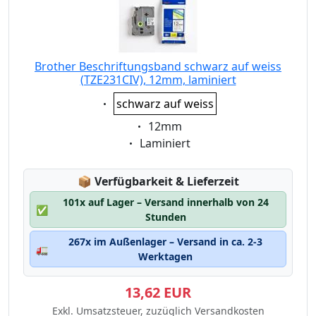
Brother Beschriftungsband schwarz auf weiss
(TZE231CIV), 12mm, laminiert
Eigenschaft:
schwarz auf weiss
Eigenschaft:
12mm
Eigenschaft:
Laminiert
Lagerstatus:
📦
Verfügbarkeit & Lieferzeit
101x auf Lager – Versand innerhalb von 24
✅
Stunden
267x im Außenlager – Versand in ca. 2-3
🚛
Werktagen
13,62 EUR
Exkl. Umsatzsteuer, zuzüglich Versandkosten