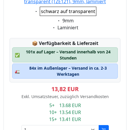
transparent (TZE121), 9mm, laminiert
Eigenschaft:
schwarz auf transparent
Eigenschaft:
9mm
Eigenschaft:
Laminiert
Lagerstatus:
📦
Verfügbarkeit & Lieferzeit
101x auf Lager – Versand innerhalb von 24
✅
Stunden
84x im Außenlager – Versand in ca. 2-3
🚛
Werktagen
13,82 EUR
Exkl. Umsatzsteuer, zuzüglich Versandkosten
5+ 13.68 EUR
10+ 13.54 EUR
15+ 13.41 EUR