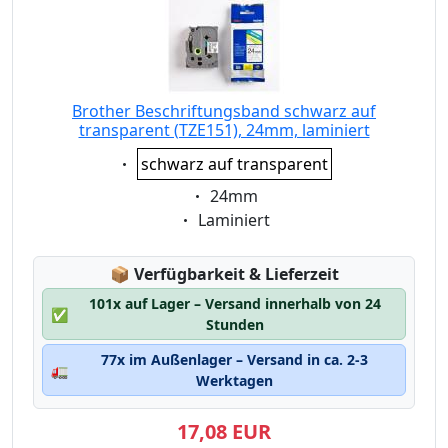
Brother Beschriftungsband schwarz auf
transparent (TZE151), 24mm, laminiert
Eigenschaft:
schwarz auf transparent
Eigenschaft:
24mm
Eigenschaft:
Laminiert
Lagerstatus:
📦
Verfügbarkeit & Lieferzeit
101x auf Lager – Versand innerhalb von 24
✅
Stunden
77x im Außenlager – Versand in ca. 2-3
🚛
Werktagen
17,08 EUR